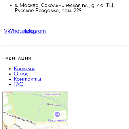
г. Москва, Сокольническая пл., д. 4а, ТЦ
Русское Раздолье, пом. 229
Vk
Whatsapp
Telegram
НАВИГАЦИЯ
Каталог
О нас
Контакты
FAQ
Дружба
Пищевые ингредиенты и специи в
Москве
Магазин подарков и сувениров в
Москве