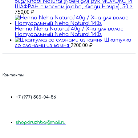
50g/Khadi Natural (Крем для рук МОЛОКО И
ШАФРАН с маслом jojoba, Кхади Нэчрл), 50 г.
750,00
₽
Henna Neha Natural140g / Хна для волос
Натуральный Nehа Natural 140г
Шкатулка
со слонами из камня
2200,00
₽
Контакты
+7 (977) 503-04-56
shopdruzhba@mail.ru