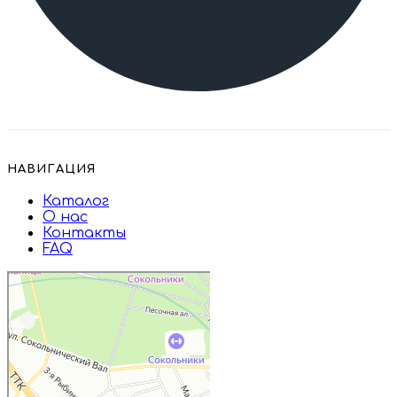
НАВИГАЦИЯ
Каталог
О нас
Контакты
FAQ
Дружба
Пищевые ингредиенты и специи в
Москве
Магазин подарков и сувениров в
Москве