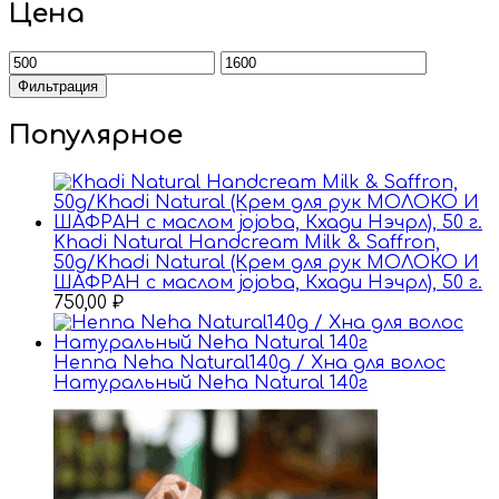
Цена
Минимальная
Максимальная
цена
цена
Фильтрация
Популярное
Khadi Natural Handcream Milk & Saffron,
50g/Khadi Natural (Крем для рук МОЛОКО И
ШАФРАН с маслом jojoba, Кхади Нэчрл), 50 г.
750,00
₽
Henna Neha Natural140g / Хна для волос
Натуральный Nehа Natural 140г