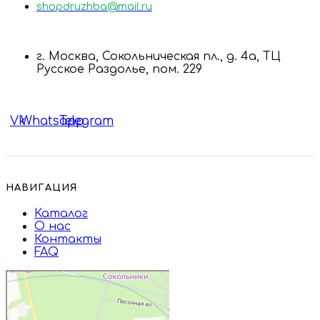
shopdruzhba@mail.ru
г. Москва, Сокольническая пл., д. 4а, ТЦ
Русское Раздолье, пом. 229
Vk
Whatsapp
Telegram
НАВИГАЦИЯ
Каталог
О нас
Контакты
FAQ
Дружба
Пищевые ингредиенты и специи в
Москве
Магазин подарков и сувениров в
Москве