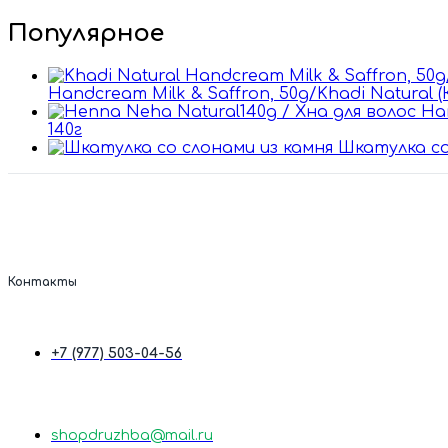
цена
цена
Популярное
Handcream Milk & Saffron, 50g/Khadi Natural
140г
Шкатулка со
Контакты
+7 (977) 503-04-56
shopdruzhba@mail.ru