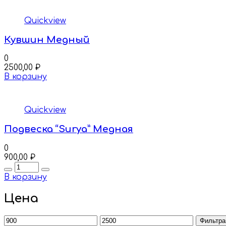
Quickview
Кувшин Медный
0
2500,00
₽
В корзину
Quickview
Подвеска “Surya” Медная
0
900,00
₽
Quantity
В корзину
Цена
Минимальная
Максимальная
Фильтра