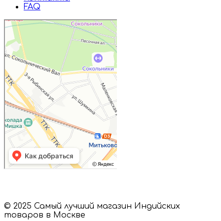
FAQ
Дружба
Пищевые ингредиенты и специи в
Москве
Магазин подарков и сувениров в
Москве
© 2025 Самый лучший магазин Индийских
товаров в Москве