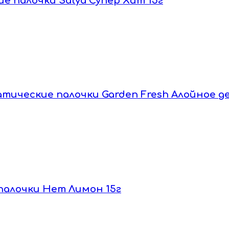
ие палочки Satya Супер Хит 15г
матические палочки Garden Fresh Алойное д
 палочки Hem Лимон 15г