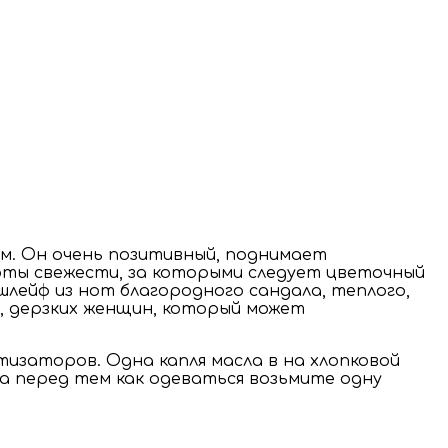
юм. Он очень позитивный, поднимает
оты свежести, за которыми следует цветочный
шлейф из нот благородного сандала, теплого,
х, дерзких женщин, который может
изаторов. Одна капля масла в на хлопковой
а перед тем как одеваться возьмите одну