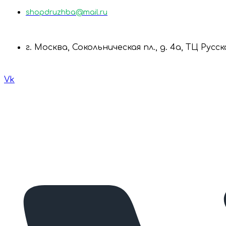
shopdruzhba@mail.ru
г. Москва, Сокольническая пл., д. 4а, ТЦ Русс
Vk