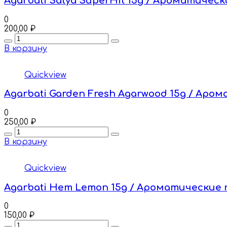
Agarbati Satya SuperHit 15g / Ароматическ
0
200,00
₽
Quantity
В корзину
Quickview
Agarbati Garden Fresh Agarwood 15g / Аро
0
250,00
₽
Quantity
В корзину
Quickview
Agarbati Hem Lemon 15g / Ароматические
0
150,00
₽
Quantity