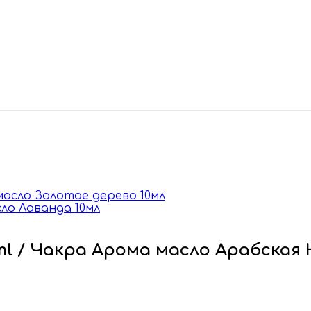
 масло Золотое дерево 10мл
сло Лаванда 10мл
0ml / Чакра Арома масло Арабская 