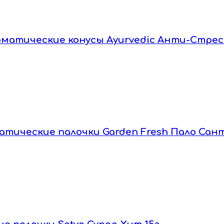
 Ароматические конусы Ayurvedic Анти-Стрес
оматические палочки Garden Fresh Пало Сант