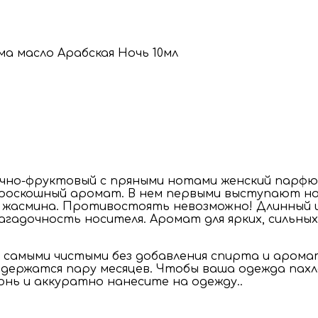
точно-фруктовый с пряными нотами женский парф
, роскошный аромат. В нем первыми выступают н
и жасмина. Противостоять невозможно! Длинный 
загадочность носителя. Аромат для ярких, сильны
амыми чистыми без добавления спирта и аромат
одержатся пару месяцев. Чтобы ваша одежда пахл
нь и аккуратно нанесите на одежду..