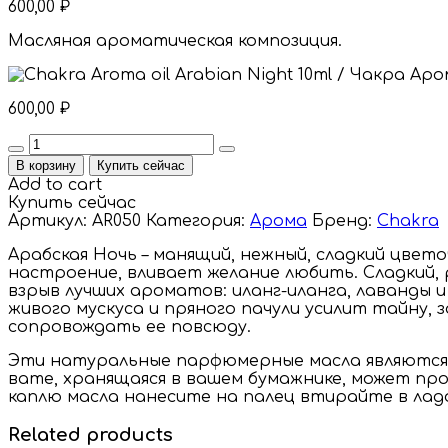
600,00
₽
Масляная ароматическая композиция.
600,00
₽
Quantity
В корзину
Купить сейчас
Add to cart
Купить сейчас
Артикул:
AR050
Категория:
Арома
Бренд:
Chakra
Арабская Ночь – манящий, нежный, сладкий цве
настроение, вливает желание любить. Сладкий
взрыв лучших ароматов: иланг-иланга, лаванды 
живого мускуса и пряного пачули усилит тайну, 
сопровождать ее повсюду.
Эти натуральные парфюмерные масла являются с
вате, хранящаяся в вашем бумажнике, может пр
каплю масла нанесите на палец втирайте в ладо
Related products