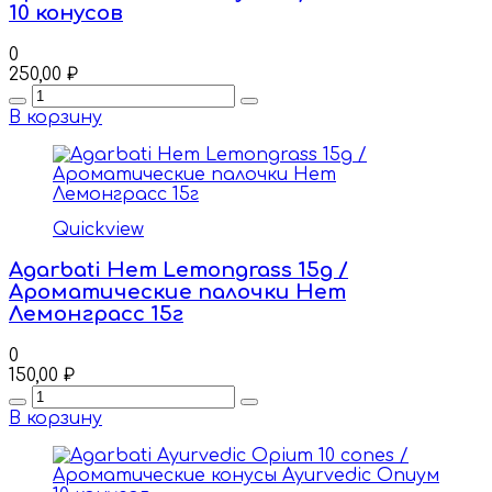
10 конусов
0
250,00
₽
Quantity
В корзину
Quickview
Agarbati Hem Lemongrass 15g /
Ароматические палочки Hem
Лемонграсс 15г
0
150,00
₽
Quantity
В корзину