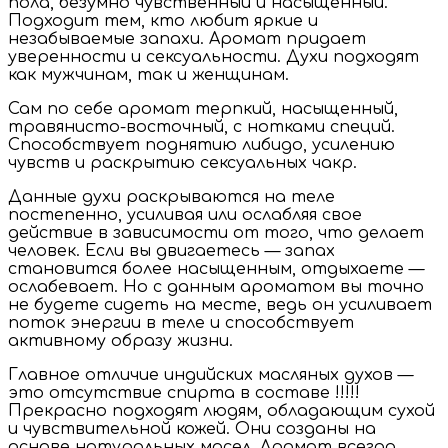
пола, безумно чувственный и насыщенный.
Подходит тем, кто любит яркие и
незабываемые запахи. Аромат придает
уверенности и сексуальности. Духи подходят
как мужчинам, так и женщинам.
Сам по себе аромат терпкий, насыщенный,
травянисто-восточный, с нотками специй.
Способствует поднятию либидо, усилению
чувств и раскрытию сексуальных чакр.
Данные духи раскрываются на теле
постепенно, усиливая или ослабляя свое
действие в зависимости от того, что делает
человек. Если вы двигаетесь — запах
становится более насыщенным, отдыхаете —
ослабевает. Но с данным ароматом вы точно
не будете сидеть на месте, ведь он усиливает
поток энергии в теле и способствует
активному образу жизни.
Главное отличие индийских масляных духов —
это отсутствие спирта в составе !!!!!
Прекрасно подходят людям, обладающим сухой
и чувствительной кожей. Они созданы на
основе натуральных масел. Аромат всегда