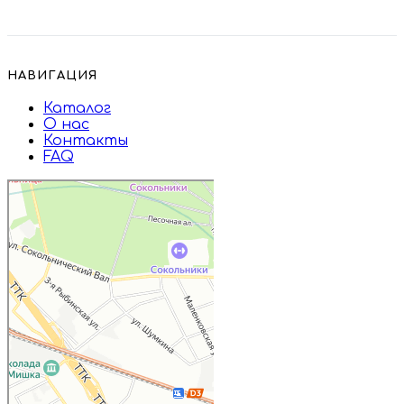
НАВИГАЦИЯ
Каталог
О нас
Контакты
FAQ
Дружба
Пищевые ингредиенты и специи в
Москве
Магазин подарков и сувениров в
Москве