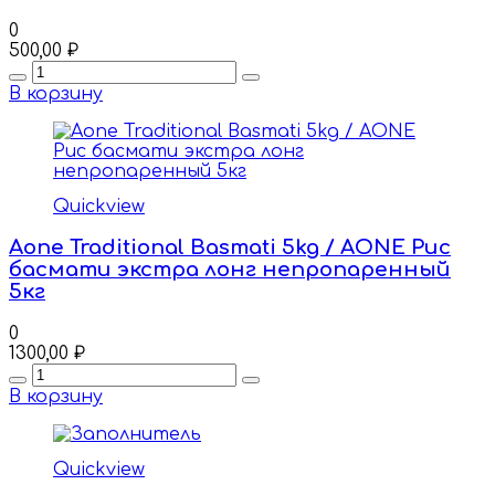
0
500,00
₽
Quantity
В корзину
Quickview
Aone Traditional Basmati 5kg / AONE Рис
басмати экстра лонг непропаренный
5кг
0
1300,00
₽
Quantity
В корзину
Quickview