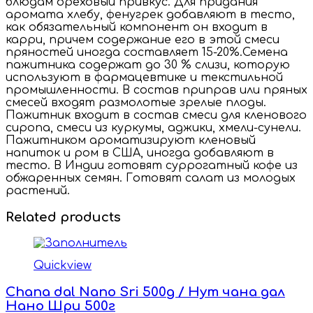
блюдам ореховый привкус. Для придания
аромата хлебу, фенугрек добавляют в тесто,
как обязательный компонент он входит в
карри, причем содержание его в этой смеси
пряностей иногда составляет 15-20%.Семена
пажитника содержат до 30 % слизи, которую
используют в фармацевтике и текстильной
промышленности. В состав приправ или пряных
смесей входят размолотые зрелые плоды.
Пажитник входит в состав смеси для кленового
сиропа, смеси из куркумы, аджики, хмели-сунели.
Пажитником ароматизируют кленовый
напиток и ром в США, иногда добавляют в
тесто. В Индии готовят суррогатный кофе из
обжаренных семян. Готовят салат из молодых
растений.
Related products
Quickview
Chana dal Nano Sri 500g / Нут чана дал
Нано Шри 500г