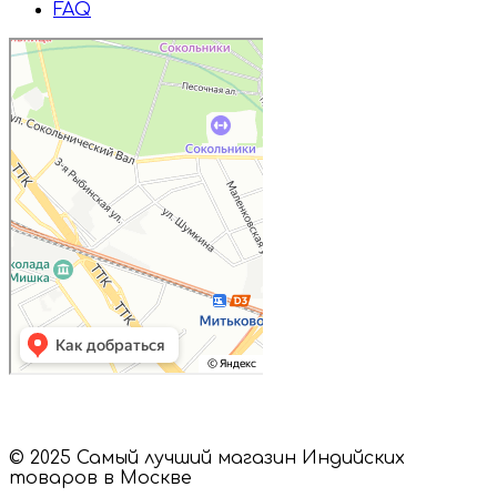
FAQ
Дружба
Пищевые ингредиенты и специи в
Москве
Магазин подарков и сувениров в
Москве
© 2025 Самый лучший магазин Индийских
товаров в Москве