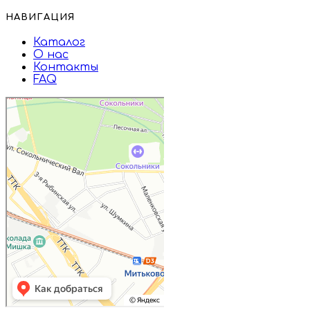
НАВИГАЦИЯ
Каталог
О нас
Контакты
FAQ
Дружба
Пищевые ингредиенты и специи в
Москве
Магазин подарков и сувениров в
Москве