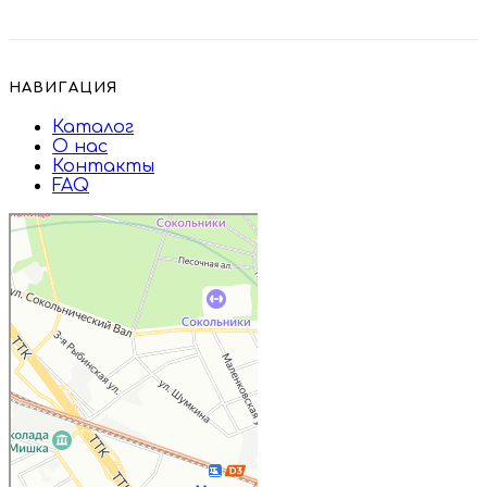
НАВИГАЦИЯ
Каталог
О нас
Контакты
FAQ
Дружба
Пищевые ингредиенты и специи в
Москве
Магазин подарков и сувениров в
Москве