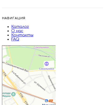
НАВИГАЦИЯ
Каталог
О нас
Контакты
FAQ
Дружба
Пищевые ингредиенты и специи в
Москве
Магазин подарков и сувениров в
Москве