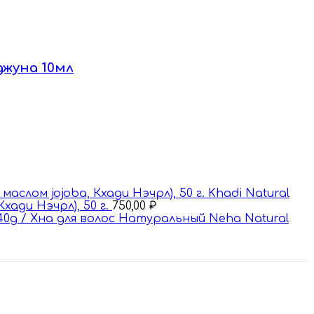
джуна 10мл
Khadi Natural
ади Нэчрл), 50 г.
750,00
₽
40g / Хна для волос Натуральный Nehа Natural