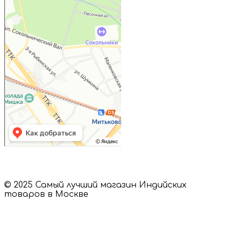
Пищевые ингредиенты и специи в
Москве
Магазин подарков и сувениров в
Москве
© 2025 Самый лучший магазин Индийских
товаров в Москве