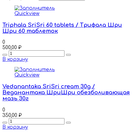
Quickview
Triphala SriSri 60 tablets / Трифала Шри
Шри 60 таблеток
0
500,00
₽
Quantity
В корзину
Quickview
Vedanantaka SriSri cream 30g /
Веданантака ШриШри обезболивающая
мазь 30г
0
350,00
₽
Quantity
В корзину