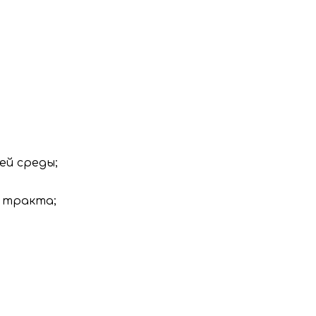
й среды;
 тракта;