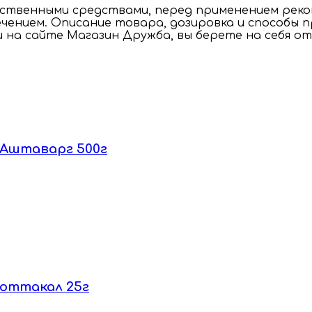
рственными средствами, перед применением реко
чением. Описание товара, дозировка и способы 
и на сайте Магазин Дружба, вы берете на себя о
 Аштаварг 500г
Коттакал 25г