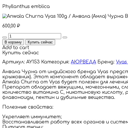
Phyllanthus emblica
600,00
₽
Quantity
В корзину
Купить сейчас
Add to cart
Купить сейчас
Артикул:
AY153
Категория:
АЮРВЕДА
Бренд:
Vyas
Анвала Чурна от индийского бренда Vyas пред
крыжовник). Этот компонент обладает выраже
Anwala Churna от Vyas будет полезен для лечен
Препарат обладает вяжущими, мочегонными, сл
количество витамина С, никотиновую кислоту, ри
флавоноиды, пектин и дубильные вещества.
Полезные свойства:
Укрепляет иммунитет;
Восстанавливает работу всех органов и систем
Питают ткани;