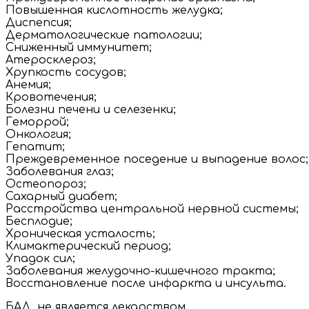
Повышенная кислотность желудка;
Диспепсия;
Дерматологические патологии;
Сниженный иммунитет;
Атеросклероз;
Хрупкость сосудов;
Анемия;
Кровотечения;
Болезни печени и селезенки;
Геморрой;
Онкология;
Гепатит;
Преждевременное поседение и выпадение волос;
Заболевания глаз;
Остеопороз;
Сахарный диабет;
Расстройства центральной нервной системы;
Бесплодие;
Хроническая усталость;
Климактерический период;
Упадок сил;
Заболевания желудочно-кишечного тракта;
Восстановление после инфаркта и инсульта.
БАД, не является лекарством.