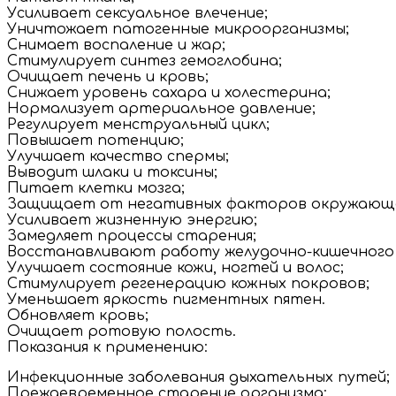
Усиливает сексуальное влечение;
Уничтожает патогенные микроорганизмы;
Снимает воспаление и жар;
Стимулирует синтез гемоглобина;
Очищает печень и кровь;
Снижает уровень сахара и холестерина;
Нормализует артериальное давление;
Регулирует менструальный цикл;
Повышает потенцию;
Улучшает качество спермы;
Выводит шлаки и токсины;
Питает клетки мозга;
Защищает от негативных факторов окружающе
Усиливает жизненную энергию;
Замедляет процессы старения;
Восстанавливают работу желудочно-кишечного
Улучшает состояние кожи, ногтей и волос;
Стимулирует регенерацию кожных покровов;
Уменьшает яркость пигментных пятен.
Обновляет кровь;
Очищает ротовую полость.
Показания к применению:
Инфекционные заболевания дыхательных путей;
Преждевременное старение организма;