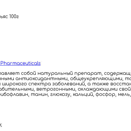
 Pharmaceuticals
ставляет собой натуральный препарат, содержащ
нными антиоксидантными, общеукрепляющими, т
ия широкого спектра заболеваний, а также восста
абительными, ветрогонными, охлаждающими свой
бофлавин, танин, глюкозу, кальций, фосфор, мель,
;