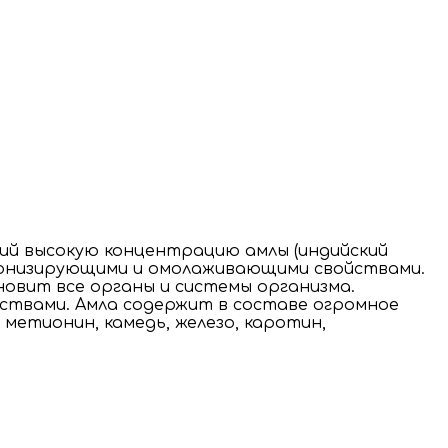
ий высокую концентрацию амлы (индийский
онизирующими и омолаживающими свойствами.
новит все органы и системы организма.
ствами. Амла содержит в составе огромное
 метионин, камедь, железо, каротин,