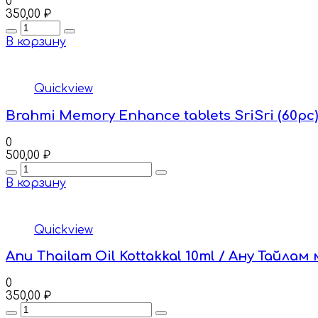
0
350,00
₽
Quantity
В корзину
Quickview
Brahmi Memory Enhance tablets SriSri (60
0
500,00
₽
Quantity
В корзину
Quickview
Anu Thailam Oil Kottakkal 10ml / Ану Тайл
0
350,00
₽
Quantity