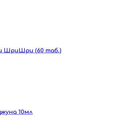
и ШриШри (60 таб.)
джуна 10мл