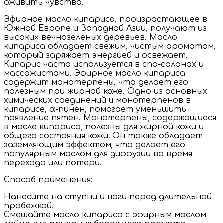
оживить чувства.
Эфирное масло кипариса, произрастающее в
Южной Европе и Западной Азии, получают из
высоких вечнозеленых деревьев. Масло
кипариса обладает свежим, чистым ароматом,
который заряжает энергией и освежает.
Кипарис часто используется в спа-салонах и
массажистами. Эфирное масло кипариса
содержит монотерпены, что делает его
полезным при жирной коже. Одно из основных
химических соединений и монотерпенов в
кипарисе, α-пинен, помогает уменьшить
появление пятен. Монотерпены, содержащиеся
в масле кипариса, полезны для жирной кожи и
общего состояния кожи. Он также обладает
заземляющим эффектом, что делает его
популярным маслом для диффузии во время
перехода или потери.
Способ применения:
Нанесите на ступни и ноги перед длительной
пробежкой.
Смешайте масло кипариса с эфирным маслом