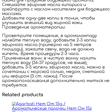
лайма для придания бодрящего аромата.
Смешайте эфирные масла кипариса и
грейпфрута с маслом-носителем для бодрящего
массажа.
Добавьте одну-две капли в тоник, чтобы
улучшить внешний вид жирной кожи.
Проведение ароматерапии:
Проветрите помещение, в аромалампаду
налейте теплую воду, добавьте 2-3 капли
эфирного масла (примерно на 5 метров
площади), зажгите свечу, вода не должна
кипеть. Время процедуры 2-3 часа.
Применение ванн: в чистую ванну налить
теплую воду (36-37 градусов, не выше),
добавить 3-5 капель эфирного масла, можно в
сочетании с морской солью, медом, сметаной
или кефиром (3 ст. ложки). После
аромаополаскивания дополнительно мыться не
требуется.
Related products