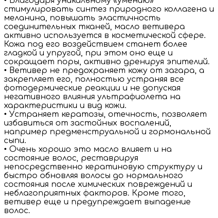
• Благодаря уникальному «умению»
стимулировать синтез природного коллагена и
меланина, повышать эластичность
соединительных тканей, масло ветивера
активно используется в косметической сфере.
Кожа под его воздействием станет более
гладкой и упругой, при этом оно еще и
сокращает поры, активно дренируя эпителий.
• Ветивер не предохраняет кожу от загара, а
закрепляет его, полностью устраняя все
фотодермические реакции и не допуская
негативного влияния ультрафиолета на
характеристики и вид кожи.
• Устраняет кератозы, отечность, позволяет
избавиться от застойных воспалений,
например предменструальной и гормональной
сыпи.
• Очень хорошо это масло влияет и на
состояние волос, реставрируя
непосредственно кератиновую структуру и
быстро обновляя волосы до нормального
состояния после химических повреждений и
неблагоприятных факторов. Кроме того,
ветивер еще и предупреждает выпадение
волос.