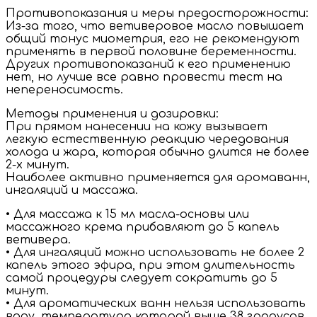
Противопоказания и меры предосторожности:
Из-за того, что ветиверовое масло повышает
общий тонус миометрия, его не рекомендуют
применять в первой половине беременности.
Других противопоказаний к его применению
нет, но лучше все равно провести тест на
непереносимость.
Методы применения и дозировки:
При прямом нанесении на кожу вызывает
легкую естественную реакцию чередования
холода и жара, которая обычно длится не более
2-х минут.
Наиболее активно применяется для аромаванн,
ингаляций и массажа.
• Для массажа к 15 мл масла-основы или
массажного крема прибавляют до 5 капель
ветивера.
• Для ингаляций можно использовать не более 2
капель этого эфира, при этом длительность
самой процедуры следует сократить до 5
минут.
• Для ароматических ванн нельзя использовать
воду, температура которой выше 38 градусов,