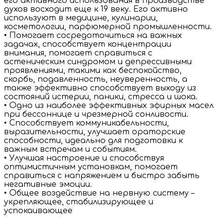
его активного использования в производстве
духов восходит еще к 19 веку. Его активно
используют в медицине, кулинарии,
косметологии, парфюмерной промышленности.
• Помогает сосредоточиться на важных
задачах, способствует концентрации
внимания, помогает справиться с
астеническим синдромом и депрессивными
проявлениями, такими как беспокойство,
скорбь, подавленность, неуверенность, а
также эффективно способствует выходу из
состояний истерии, паники, стресса и шока.
• Одно из наиболее эффективных эфирных масел
при бессоннице и чрезмерной сонливости.
• Способствует коммуникабельности,
выразительности, улучшает ораторские
способности, идеально для подготовки к
важным встречам и событиям.
• Улучшая настроение и способствуя
оптимистичным установкам, помогает
справиться с напряжением и быстро забыть
негативные эмоции.
• Общее воздействие на нервную систему –
укрепляющее, стабилизирующее и
успокаивающее