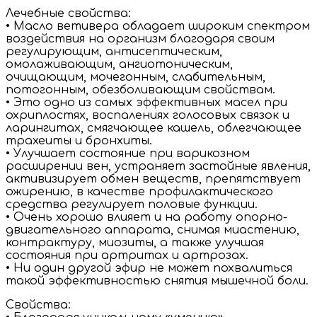
Лечебные свойства:
• Масло ветивера обладает широким спектром
воздействия на организм благодаря своим
регулирующим, антисептическим,
омолаживающим, ангиотоническим,
очищающим, мочегонным, слабительным,
потогонным, обезболивающим свойствам.
• Это одно из самых эффективных масел при
охриплостях, воспалениях голосовых связок и
ларингитах, смягчающее кашель, облегчающее
трахеиты и бронхиты.
• Улучшает состояние при варикозном
расширении вен, устраняет застойные явления,
активизирует обмен веществ, препятствует
ожирению, в качестве профилактического
средства регулирует половые функции.
• Очень хорошо влияет и на работу опорно-
двигательного аппарата, снимая миастению,
контрактуру, миозиты, а также улучшая
состояния при артритах и артрозах.
• Ни один другой эфир не может похвалиться
такой эффективностью снятия мышечной боли.
Свойства: