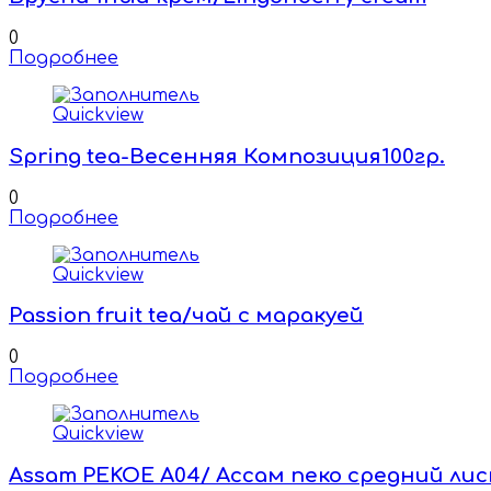
0
Подробнее
Quickview
Spring tea-Весенняя Композиция100гр.
0
Подробнее
Quickview
Passion fruit tea/чай с маракуей
0
Подробнее
Quickview
Assam PEKOE A04/ Ассам пеко средний лис