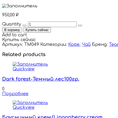
950,00
₽
Quantity
В корзину
Купить сейчас
Add to cart
Купить сейчас
Артикул:
TM049
Категории:
Кофе
,
Чай
Бренд:
Tea
Related products
Quickview
Dark forest-Темный лес100гр.
0
Подробнее
Quickview
Брусничный крем/Lingonberry cream