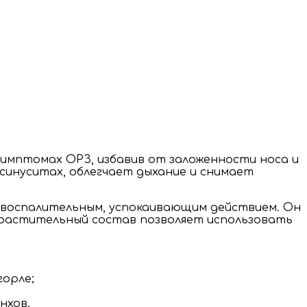
симптомах ОРЗ, избавив от заложенности носа и
синуситах, облегчает дыхание и снимает
овоспалительным, успокаивающим действием. Он
ю растительный состав позволяет использовать
горле;
нхов.