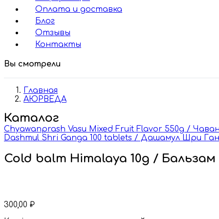
Оплата и доставка
Блог
Отзывы
Контакты
Вы смотрели
Главная
АЮРВЕДА
Каталог
Chyawanprash Vasu Mixed Fruit Flavor 550g / Чав
Dashmul Shri Ganga 100 tablets / Дашамул Шри Га
Cold balm Himalaya 10g / Бальза
300,00
₽