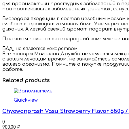
для профилактики простудных заболеваний в пе
при протекающих заболеваниях: ринитах, синуси
Благодаря входящим в состав целебным маслам 
слабость, проходит головная боль. Уже через не
дыхания. А легкий свежий аромат подарит внут
При этом полностью природный комплекс не нан
БАД, не является лекарством.
Все товары Магазина Дружба не являются лека
с вашим лечащим врачом, не занимайтесь самоле
вашего организма. Помните о покупке продукци
работе.
Related products
Quickview
Chyawanprash Vasu Strawberry Flavor 550g 
0
900,00
₽