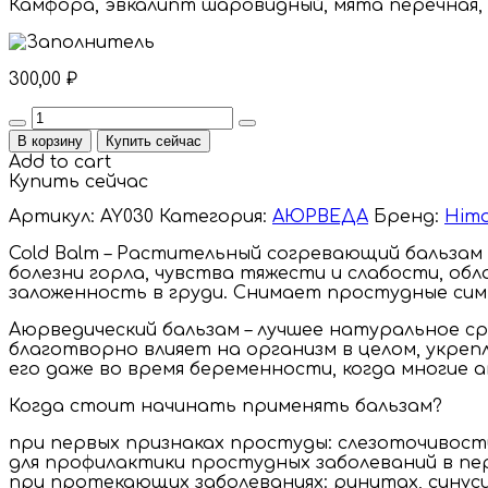
Камфора, эвкалипт шаровидный, мята перечная, 
300,00
₽
Quantity
В корзину
Купить сейчас
Add to cart
Купить сейчас
Артикул:
AY030
Категория:
АЮРВЕДА
Бренд:
Hima
Cold Balm – Растительный согревающий бальзам
болезни горла, чувства тяжести и слабости, о
заложенность в груди. Снимает простудные сим
Аюрведический бальзам – лучшее натуральное 
благотворно влияет на организм в целом, укре
его даже во время беременности, когда многи
Когда стоит начинать применять бальзам?
при первых признаках простуды: слезоточивости
для профилактики простудных заболеваний в пе
при протекающих заболеваниях: ринитах, синуси