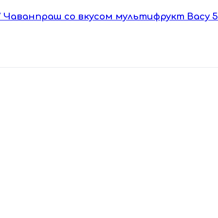
g / Чаванпраш со вкусом мультифрукт Васу 