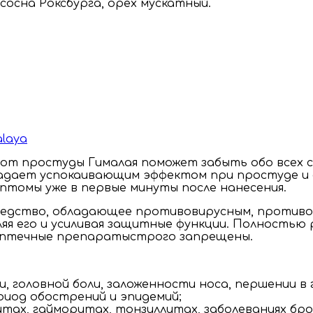
сосна Роксбурга, орех мускатный.
laya
 от простуды Гималая поможет забыть обо всех 
бладает успокаивающим эффектом при простуде и 
птомы уже в первые минуты после нанесения.
средство, обладающее противовирусным, против
пляя его и усиливая защитные функции. Полность
е аптечные препаратыстрого запрещены.
, головной боли, заложенности носа, першении в 
риод обострений и эпидемий;
тах, гайморитах, тонзиллитах, заболеваниях бро