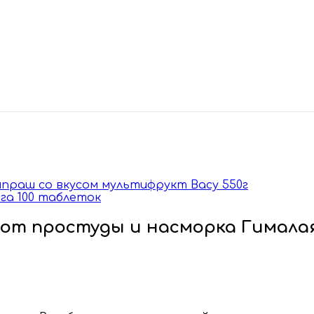
анпраш со вкусом мультифрукт Васу 550г
нга 100 таблеток
м от простуды и насморка Гималая