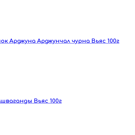
шок Арджуна Арджунчал чурна Вьяс 100г
Ашваганды Вьяс 100г