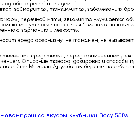
риод обострений и эпидемий;
тах, гайморитах, тонзиллитах, заболеваниях бро
каморы, перечной мяты, эвкалипта улучшается об
сколько минут после нанесения бальзама на крылья
реннюю гармонию и легкость.
осит вреда организму: не токсичен, не вызывает
рственными средствами, перед применением реко
чением. Описание товара, дозировка и способы 
и на сайте Магазин Дружба, вы берете на себя о
/ Чаванпраш со вкусом клубники Васу 550г