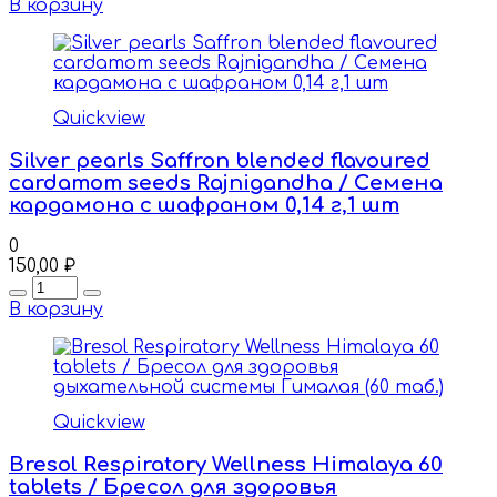
В корзину
Quickview
Silver pearls Saffron blended flavoured
cardamom seeds Rajnigandha / Cемена
кардамона с шафраном 0,14 г,1 шт
0
150,00
₽
Quantity
В корзину
Quickview
Bresol Respiratory Wellness Himalaya 60
tablets / Бресол для здоровья