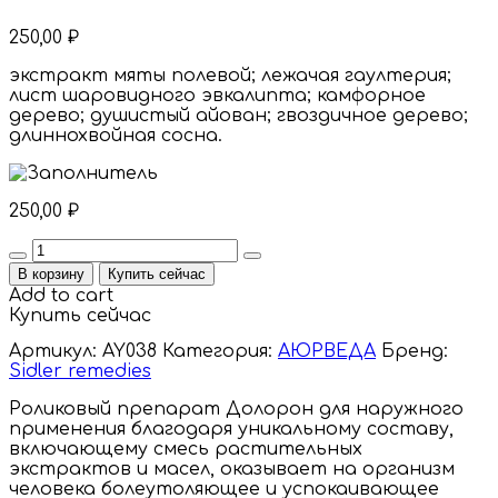
250,00
₽
экстракт мяты полевой; лежачая гаултерия;
лист шаровидного эвкалипта; камфорное
дерево; душистый айован; гвоздичное дерево;
длиннохвойная сосна.
250,00
₽
Quantity
В корзину
Купить сейчас
Add to cart
Купить сейчас
Артикул:
AY038
Категория:
АЮРВЕДА
Бренд:
Sidler remedies
Роликовый препарат Долорон для наружного
применения благодаря уникальному составу,
включающему смесь растительных
экстрактов и масел, оказывает на организм
человека болеутоляющее и успокаивающее