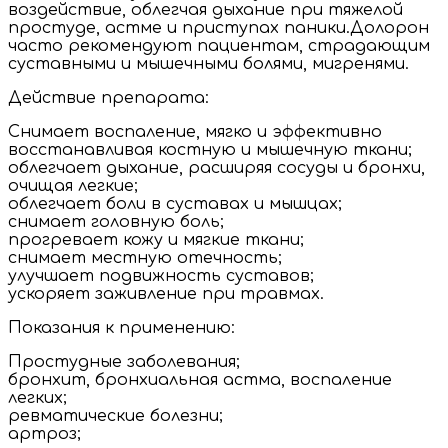
воздействие, облегчая дыхание при тяжелой
простуде, астме и приступах паники.Долорон
часто рекомендуют пациентам, страдающим
суставными и мышечными болями, мигренями.
Действие препарата:
Снимает воспаление, мягко и эффективно
восстанавливая костную и мышечную ткани;
облегчает дыхание, расширяя сосуды и бронхи,
очищая легкие;
облегчает боли в суставах и мышцах;
снимает головную боль;
прогревает кожу и мягкие ткани;
снимает местную отечность;
улучшает подвижность суставов;
ускоряет заживление при травмах.
Показания к применению:
Простудные заболевания;
бронхит, бронхиальная астма, воспаление
легких;
ревматические болезни;
артроз;