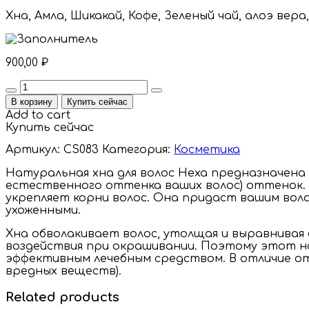
Хна, Амла, Шикакай, Кофе, Зеленый чай, алоэ вера
900,00
₽
Quantity
В корзину
Купить сейчас
Add to cart
Купить сейчас
Артикул:
CS083
Категория:
Косметика
Натуральная хна для волос Неха предназначена
естественного оттенка ваших волос) оттенок. 
укрепляет корни волос. Она придаст вашим воло
ухоженными.
Хна обволакивает волос, утолщая и выравнивая
воздействия при окрашивании. Поэтому этот на
эффективным лечебным средством. В отличие от 
вредных веществ).
Related products