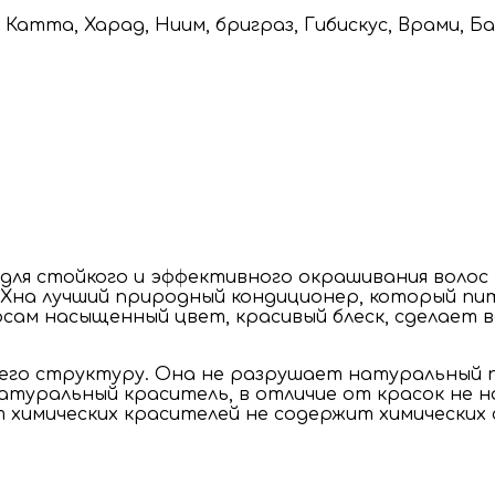
, Катта, Харад, Ниим, бриграз, Гибискус, Врами, Ба
 для стойкого и эффективного окрашивания волос
Хна лучший природный кондиционер, который пита
сам насыщенный цвет, красивый блеск, сделает в
 его структуру. Она не разрушает натуральный п
туральный краситель, в отличие от красок не на
химических красителей не содержит химических с