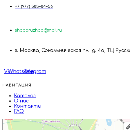
+7 (977) 503-04-56
shopdruzhba@mail.ru
г. Москва, Сокольническая пл., д. 4а, ТЦ Русс
Vk
Whatsapp
Telegram
НАВИГАЦИЯ
Каталог
О нас
Контакты
FAQ
Дружба
Пищевые ингредиенты и специи в Москве
Магазин подарков и сувениров в Москве