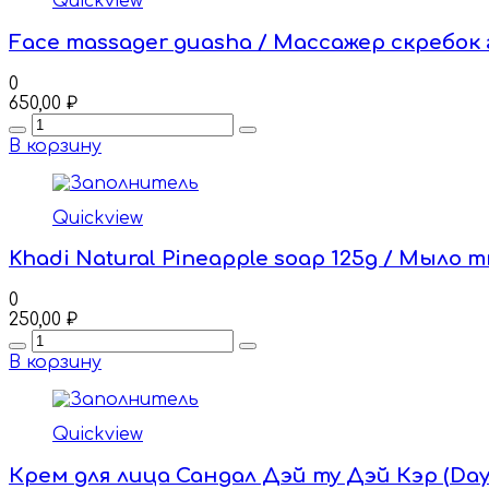
Quickview
Face massager guasha / Массажер скребок 
0
650,00
₽
Quantity
В корзину
Quickview
Khadi Natural Pineapple soap 125g / Мыло
0
250,00
₽
Quantity
В корзину
Quickview
Крем для лица Сандал Дэй ту Дэй Кэр (Day 