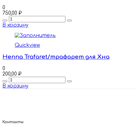
0
750,00
₽
Quantity
В корзину
Quickview
Henna Trafaret/трафарет для Хна
0
200,00
₽
Quantity
В корзину
Контакты