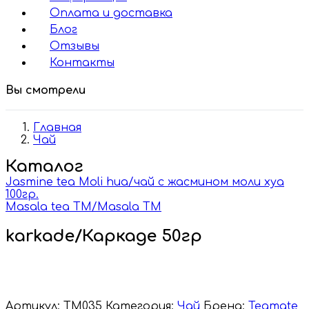
Оплата и доставка
Блог
Отзывы
Контакты
Вы смотрели
Главная
Чай
Каталог
Jasmine tea Moli hua/чай с жасмином моли хуа
100гр.
Masala tea TM/Masala TM
karkade/Каркаде 50гр
Артикул:
TM035
Категория:
Чай
Бренд:
Teamate