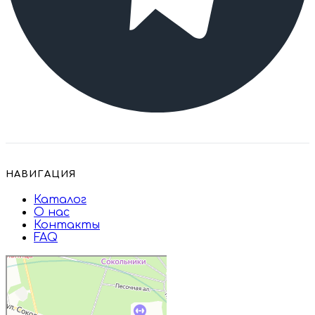
НАВИГАЦИЯ
Каталог
О нас
Контакты
FAQ
Дружба
Пищевые ингредиенты и специи в
Москве
Магазин подарков и сувениров в
Москве