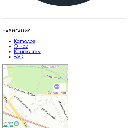
НАВИГАЦИЯ
Каталог
О нас
Контакты
FAQ
Дружба
Пищевые ингредиенты и специи в
Москве
Магазин подарков и сувениров в
Москве