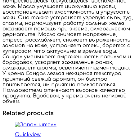
потрескавшейся, шелушащейся, воспаленной
коже. Масло улучшает циркуляцию крови,
восстанавливает эластичность и упругость
кожи. Оно также устраняет угревую сыпь, зуд,
спазмы, нормализует работу сальных желез,
оказывает помощь при экземе, аллергическом
дерматите. Масло снимает напряжение,
стресс, расслабляет, снижает выраженность
заломов на коже, устраняет отеки, борется с
куперозом, что актуально в зрелые годы.
Сандал уменьшает выраженность папиллом и
бородавок, ускоряет заживление ранок,
сглаживает шрамы, осветляет пигментацию.
У крема Сандал легкая нежирная текстура,
приятный свежий аромат, он быстро
впитывается, им приятно пользоваться.
Пользователи отмечают высокое качество
продукта. Вдобавок, у крема очень неплохой
объем.
Related products
Quickview