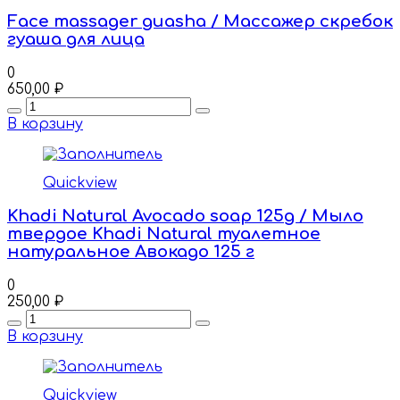
Face massager guasha / Массажер скребок
гуаша для лица
0
650,00
₽
Quantity
В корзину
Quickview
Khadi Natural Avocado soap 125g / Мыло
твердое Khadi Natural туалетное
натуральное Авокадо 125 г
0
250,00
₽
Quantity
В корзину
Quickview