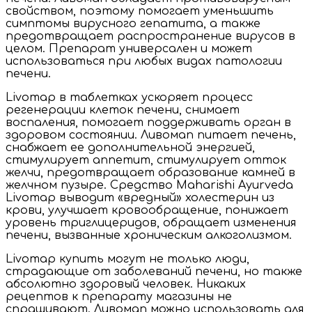
свойством, поэтому помогает уменьшить
симптомы вирусного гепатита, а также
предотвращает распространение вирусов в
целом. Препарат универсален и может
использоваться при любых видах патологии
печени.
Livomap в таблетках ускоряет процесс
регенерации клеток печени, снимает
воспаления, помогает поддерживать орган в
здоровом состоянии. Ливомап питает печень,
снабжает ее дополнительной энергией,
стимулирует аппетит, стимулирует отток
желчи, предотвращает образование камней в
желчном пузыре. Средство Maharishi Ayurveda
Livomap выводит «вредный» холестерин из
крови, улучшает кровообращение, понижает
уровень триглицеридов, обращает изменения
печени, вызванные хроническим алкоголизмом.
Livomap купить могут не только люди,
страдающие от заболеваний печени, но также
абсолютно здоровый человек. Никаких
рецептов к препарату магазины не
спрашивают. Ливомап можно использовать для