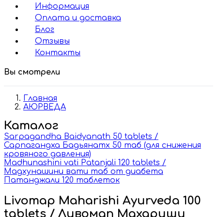
Информация
Оплата и доставка
Блог
Отзывы
Контакты
Вы смотрели
Главная
АЮРВЕДА
Каталог
Sarpagandha Baidyanath 50 tablets /
Сарпагандха Бадьянатх 50 таб (для снижения
кровяного давления)
Madhunashini vati Patanjali 120 tablets /
Мадхунашини вати таб от диабета
Патанджали 120 таблеток
Livomap Maharishi Ayurveda 100
tablets / Ливомап Махариши