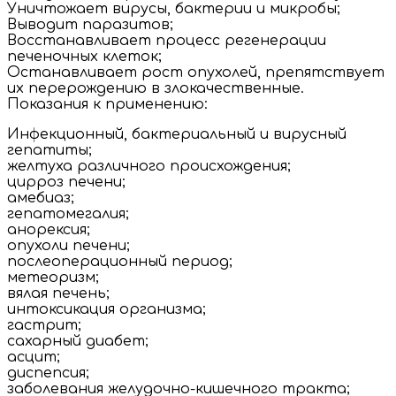
Уничтожает вирусы, бактерии и микробы;
Выводит паразитов;
Восстанавливает процесс регенерации
печеночных клеток;
Останавливает рост опухолей, препятствует
их перерождению в злокачественные.
Показания к применению:
Инфекционный, бактериальный и вирусный
гепатиты;
желтуха различного происхождения;
цирроз печени;
амебиаз;
гепатомегалия;
анорексия;
опухоли печени;
послеоперационный период;
метеоризм;
вялая печень;
интоксикация организма;
гастрит;
сахарный диабет;
асцит;
диспепсия;
заболевания желудочно-кишечного тракта;