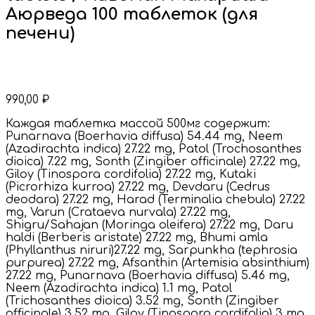
Аюрведа 100 таблеток (для
печени)
990,00
₽
Каждая таблетка массой 500мг содержит:
Punarnava (Boerhavia diffusa) 54.44 mg, Neem
(Azadirachta indica) 27.22 mg, Patol (Trochosanthes
dioica) 7.22 mg, Sonth (Zingiber officinale) 27.22 mg,
Giloy (Tinospora cordifolia) 27.22 mg, Kutaki
(Picrorhiza kurroa) 27.22 mg, Devdaru (Cedrus
deodara) 27.22 mg, Harad (Terminalia chebula) 27.22
mg, Varun (Crataeva nurvala) 27.22 mg,
Shigru/Sahajan (Moringa oleifera) 27.22 mg, Daru
haldi (Berberis aristate) 27.22 mg, Bhumi amla
(Phyllanthus niruri)27.22 mg, Sarpunkha (tephrosia
purpurea) 27.22 mg, Afsanthin (Artemisia absinthium)
27.22 mg, Punarnava (Boerhavia diffusa) 5.46 mg,
Neem (Azadirachta indica) 1.1 mg, Patol
(Trichosanthes dioica) 3.52 mg, Sonth (Zingiber
officinale) 3.52 mg, Giloy (Tinospora cordifolia) 3 mg,