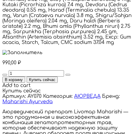
Kutaki (Picrorhiza kurroa) 7.4 mg, Devdaru (Cedrus
deodara) 0.55 mg, Harad (Terminalia chebula) 13.35
mg, Varun (Crataeva nurvala) 3.8 mg, Shigru/Sahjan
(Moringa oleifera) 2.04 mg, Daru haldi (Berberis
aristate) 2.2 mg, Bhumi amla (Phyllanthus niruri) 2.75
mg, Sarpunkha (Terphosia purpurea) 2.45 gm,
Afsanthin (Artemisia absinthium) 3.52 mg, Excp: Gum
acacia, Starch, Talcum, CMC sodium 37.04 mg
990,00
₽
Quantity
В корзину
Купить сейчас
Add to cart
Купить сейчас
Артикул:
AY070
Категория:
АЮРВЕДА
Бренд:
Maharishi Ayurveda
Аюрведический препарат Livomap Maharishi —
это продуманная и высокоэффективная
комбинация гепатопротекторных трав,
которые обеспечивают надежную защиту
печени. Ливомап обладает противовирусным