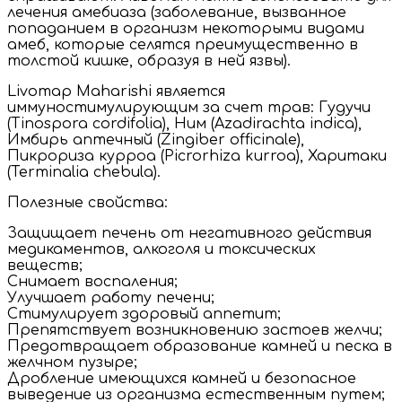
лечения амебиаза (заболевание, вызванное
попаданием в организм некоторыми видами
амеб, которые селятся преимущественно в
толстой кишке, образуя в ней язвы).
Livomap Maharishi является
иммуностимулирующим за счет трав: Гудучи
(Tinospora cordifolia), Ним (Azadirachta indica),
Имбирь аптечный (Zingiber officinale),
Пикрориза курроа (Picrorhiza kurroa), Харитаки
(Terminalia chebula).
Полезные свойства:
Защищает печень от негативного действия
медикаментов, алкоголя и токсических
веществ;
Снимает воспаления;
Улучшает работу печени;
Стимулирует здоровый аппетит;
Препятствует возникновению застоев желчи;
Предотвращает образование камней и песка в
желчном пузыре;
Дробление имеющихся камней и безопасное
выведение из организма естественным путем;