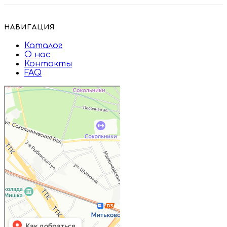
НАВИГАЦИЯ
Каталог
О нас
Контакты
FAQ
Дружба
Пищевые ингредиенты и специи в
Москве
Магазин подарков и сувениров в
Москве