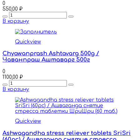
0
550,00
₽
Quantity
В корзину
Quickview
Chyawanprash Ashtavarg 500g /
Чаванпраш Аштаварг 500г
0
1100,00
₽
Quantity
В корзину
Quickview
Ashwagandha stress reliever tablets SriSri
(60pc) / Ашваганда снятие стресса