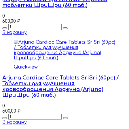
таблетки ШриШри (60 таб.)
0
600,00
₽
Quantity
В корзину
Quickview
Arjuna Cardiac Care Tablets SriSri (60pc) /
Таблетки для улучшения
кровообращения Арджуна (Arjuna)
ШриШри (60 таб.)
0
500,00
₽
Quantity
В корзину