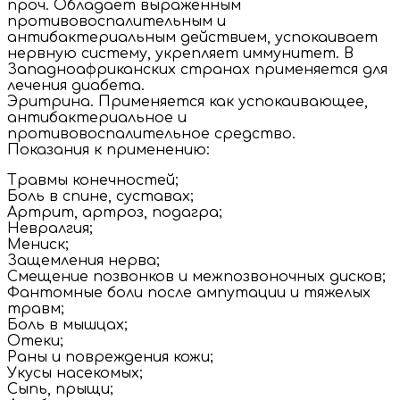
проч. Обладает выраженным
противовоспалительным и
антибактериальным действием, успокаивает
нервную систему, укрепляет иммунитет. В
Западноафриканских странах применяется для
лечения диабета.
Эритрина. Применяется как успокаивающее,
антибактериальное и
противовоспалительное средство.
Показания к применению:
Травмы конечностей;
Боль в спине, суставах;
Артрит, артроз, подагра;
Невралгия;
Мениск;
Защемления нерва;
Смещение позвонков и межпозвоночных дисков;
Фантомные боли после ампутации и тяжелых
травм;
Боль в мышцах;
Отеки;
Раны и повреждения кожи;
Укусы насекомых;
Сыпь, прыщи;