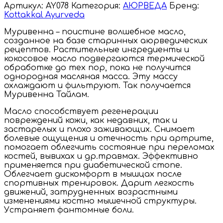
Артикул:
AY078
Категория:
АЮРВЕДА
Бренд:
Kottakkal Ayurveda
Муривенна – поистине волшебное масло,
созданное на базе старинных аюрведических
рецептов. Растительные ингредиенты и
кокосовое масло подвергаются термической
обработке до тех пор, пока не получится
однородная масляная масса. Эту массу
охлаждают и фильтруют. Так получается
Муривенна Тайлам.
Масло способствует регенерации
повреждений кожи, как недавних, так и
застарелых и плохо заживающих. Снимает
болевые ощущения и отечность при артрите,
помогает облегчить состояние при переломах
костей, вывихах и др.травмах. Эффективно
применяется при диабетической стопе.
Облегчает дискомфорт в мышцах после
спортивных тренировок. Дарит легкость
движений, затрудненных возрастными
изменениями костно мышечной структуры.
Устраняет фантомные боли.