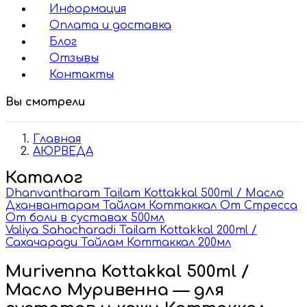
Информация
Оплата и доставка
Блог
Отзывы
Контакты
Вы смотрели
Главная
АЮРВЕДА
Каталог
Dhanvantharam Tailam Kottakkal 500ml / Масло
Дханвантарам Тайлам Коттаккал От Стресса
От боли в суставах 500мл
Valiya Sahacharadi Tailam Kottakkal 200ml /
Сахачаради Тайлам Коттаккал 200мл
Murivenna Kottakkal 500ml /
Масло Муривенна — для