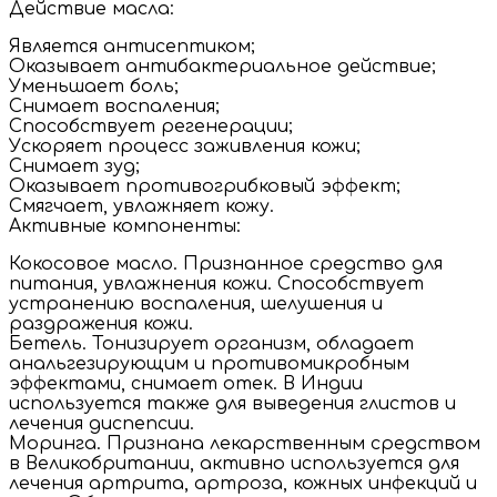
Действие масла:
Является антисептиком;
Оказывает антибактериальное действие;
Уменьшает боль;
Снимает воспаления;
Способствует регенерации;
Ускоряет процесс заживления кожи;
Снимает зуд;
Оказывает противогрибковый эффект;
Смягчает, увлажняет кожу.
Активные компоненты:
Кокосовое масло. Признанное средство для
питания, увлажнения кожи. Способствует
устранению воспаления, шелушения и
раздражения кожи.
Бетель. Тонизирует организм, обладает
анальгезирующим и противомикробным
эффектами, снимает отек. В Индии
используется также для выведения глистов и
лечения диспепсии.
Моринга. Признана лекарственным средством
в Великобритании, активно используется для
лечения артрита, артроза, кожных инфекций и