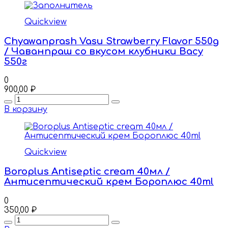
Quickview
Chyawanprash Vasu Strawberry Flavor 550g
/ Чаванпраш со вкусом клубники Васу
550г
0
900,00
₽
Quantity
В корзину
Quickview
Boroplus Antiseptic cream 40мл /
Антисептический крем Бороплюс 40ml
0
350,00
₽
Quantity