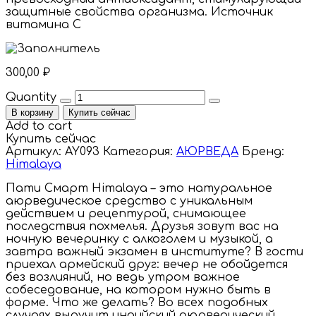
защитные свойства организма. Источник
витамина С
300,00
₽
Quantity
В корзину
Купить сейчас
Add to cart
Купить сейчас
Артикул:
AY093
Категория:
АЮРВЕДА
Бренд:
Himalaya
Пати Смарт Himalaya – это натуральное
аюрведическое средство с уникальным
действием и рецептурой, снимающее
последствия похмелья. Друзья зовут вас на
ночную вечеринку с алкоголем и музыкой, а
завтра важный экзамен в институте? В гости
приехал армейский друг: вечер не обойдется
без возлияний, но ведь утром важное
собеседование, на котором нужно быть в
форме. Что же делать? Во всех подобных
случаях выручит индийский аюрведический