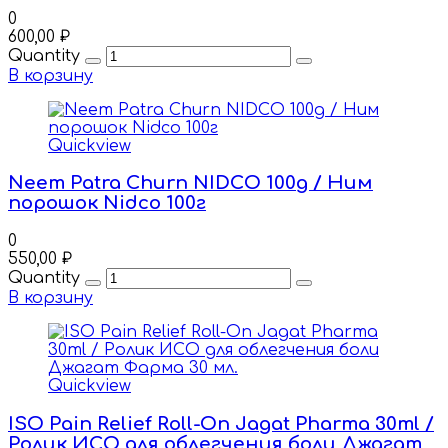
0
600,00
₽
Quantity
В корзину
Quickview
Neem Patra Churn NIDCO 100g / Ним
порошок Nidco 100г
0
550,00
₽
Quantity
В корзину
Quickview
ISO Pain Relief Roll-On Jagat Pharma 30ml /
Ролик ИСО для облегчения боли Джагат