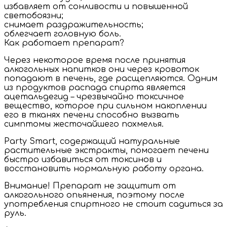
избавляет от сонливости и повышенной
светобоязни;
снимает раздражительность;
облегчает головную боль.
Как работает препарат?
Через некоторое время после принятия
алкогольных напитков они через кровоток
попадают в печень, где расщепляются. Одним
из продуктов распада спирта является
ацетальдегид – чрезвычайно токсичное
вещество, которое при сильном накоплении
его в тканях печени способно вызвать
симптомы жесточайшего похмелья.
Party Smart, содержащий натуральные
растительные экстракты, помогает печени
быстро избавиться от токсинов и
восстановить нормальную работу органа.
Внимание! Препарат не защитит от
алкогольного опьянения, поэтому после
употребления спиртного не стоит садиться за
руль.