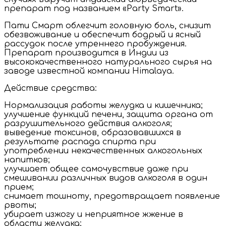
препарат под названием «Party Smart».
Пати Смарт облегчит головную боль, снизит
обезвоживание и обеспечит бодрый и ясный
рассудок после утреннего пробуждения.
Препарат производится в Индии из
высококачественного натурального сырья на
заводе известной компании Himalaya.
Действие средства:
Нормализация работы желудка и кишечника;
улучшение функций печени, защита органа от
разрушительного действия алкоголя;
выведение токсинов, образовавшихся в
результате распада спирта при
употреблении некачественных алкогольных
напитков;
улучшает общее самочувствие даже при
смешивании различных видов алкоголя в один
прием;
снимает тошноту, предотвращает появление
рвоты;
убирает изжогу и неприятное жжение в
области желудка;