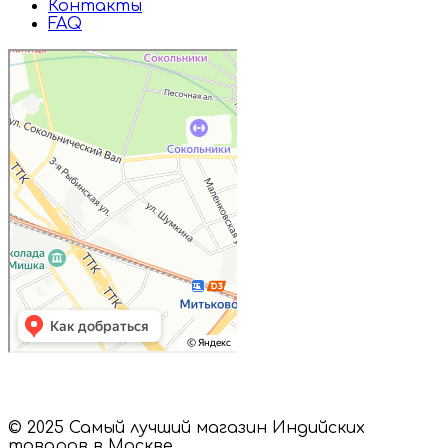
Контакты
FAQ
Дружба
Пищевые ингредиенты и специи в
Москве
Магазин подарков и сувениров в
Москве
© 2025 Самый лучший магазин Индийских
товаров в Москве