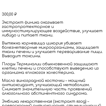
300,00
₽
Экстракт финика оказывает
гастропротекторное и
иммуностимулирующее воздействие, улучшает
либидо и питает ткани.
Вытяжка корневища цикория убивает
болезнетворные микроорганизмы, защищает
ткани печени и улучшает переваривание пищи.
Выводит токсины.
Плоды Терминалии обыкновенной защищают
клетки печени и способствуют выведению из
организма «плохого» холестерина.
Масло виноградной косточки – мощный
антиоксидант, улучшающий метаболизм.
Снимает значительную часть проявлений
алкогольного абстинентного синдрома.
Эмблика лекарственная (экстракт ягод) –
превосходный антиоксидант, стимулирующий