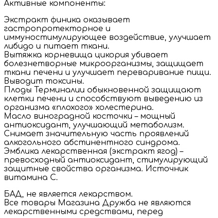
Активные компоненты:
Экстракт финика оказывает
гастропротекторное и
иммуностимулирующее воздействие, улучшает
либидо и питает ткани.
Вытяжка корневища цикория убивает
болезнетворные микроорганизмы, защищает
ткани печени и улучшает переваривание пищи.
Выводит токсины.
Плоды Терминалии обыкновенной защищают
клетки печени и способствуют выведению из
организма «плохого» холестерина.
Масло виноградной косточки – мощный
антиоксидант, улучшающий метаболизм.
Снимает значительную часть проявлений
алкогольного абстинентного синдрома.
Эмблика лекарственная (экстракт ягод) –
превосходный антиоксидант, стимулирующий
защитные свойства организма. Источник
витамина С.
БАД, не является лекарством.
Все товары Магазина Дружба не являются
лекарственными средствами, перед