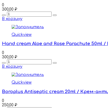
0
300,00
₽
Quantity
В корзину
Quickview
Hand cream Aloe and Rose Parachute 50ml / 
0
300,00
₽
Quantity
В корзину
Quickview
Boroplus Antiseptic cream 20ml / Крем-ан
0
250,00
₽