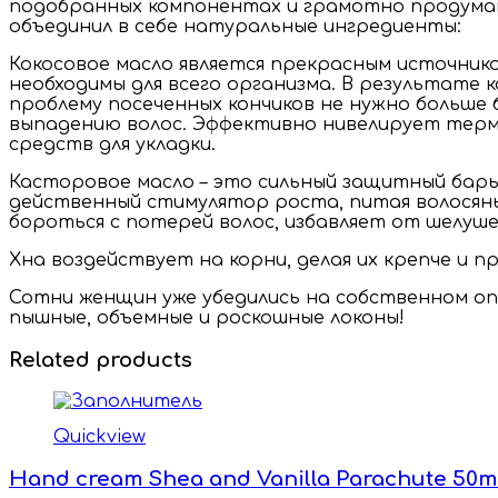
подобранных компонентах и грамотно продуманн
объединил в себе натуральные ингредиенты:
Кокосовое масло является прекрасным источни
необходимы для всего организма. В результате 
проблему посеченных кончиков не нужно больше
выпадению волос. Эффективно нивелирует термич
средств для укладки.
Касторовое масло – это сильный защитный барье
действенный стимулятор роста, питая волосяны
бороться с потерей волос, избавляет от шелуше
Хна воздействует на корни, делая их крепче и
Сотни женщин уже убедились на собственном опы
пышные, объемные и роскошные локоны!
Related products
Quickview
Hand cream Shea and Vanilla Parachute 50ml