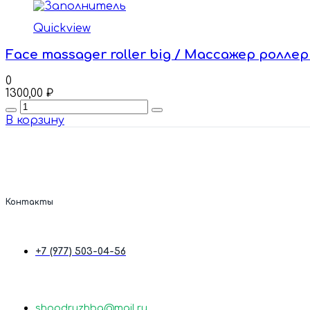
Quickview
Face massager roller big / Массажер ролле
0
1300,00
₽
Quantity
В корзину
Контакты
+7 (977) 503-04-56
shopdruzhba@mail.ru