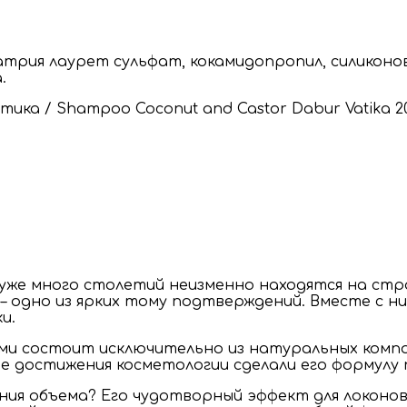
натрия лаурет сульфат, кокамидопропил, силиконо
.
же много столетий неизменно находятся на стра
– одно из ярких тому подтверждений. Вместе с ни
и.
ами состоит исключительно из натуральных комп
 достижения косметологии сделали его формулу 
ания объема? Его чудотворный эффект для локоно