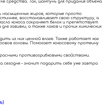
е средства. Так, шампунь для придания объема
зь насыщенных жиров, которые просто
астичнее, восстанавливает свою структуру, а
масло кокоса сохраняет белок и препятствует
ля завивки, а также лаков и прочих химических
дить из них ценной влаге. Также работает как
кровов головы. Помогает кокосовому протеину
екрасными противогрибковыми свойствами.
a сегодня – значит подарить себе уже завтра
ь)