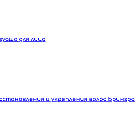
гуаша для лица
я восстановления и укрепления волос Брингра