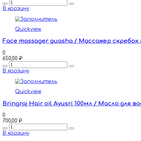
Quantity
В корзину
Quickview
Face massager guasha / Массажер скребок 
0
650,00
₽
Quantity
В корзину
Quickview
Bringraj Hair oil Ayusri 100мл / Масло дл
0
700,00
₽
Quantity
В корзину