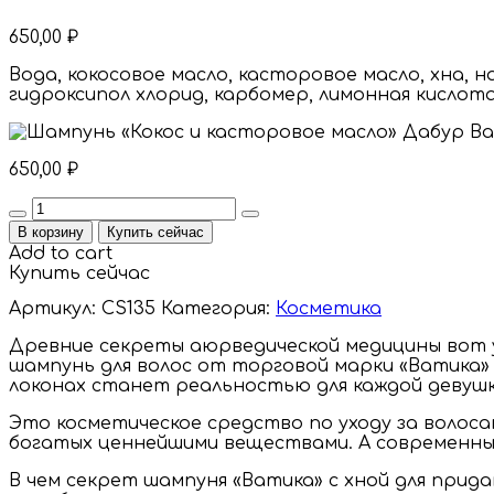
650,00
₽
Вода, кокосовое масло, касторовое масло, хна, 
гидроксипол хлорид, карбомер, лимонная кислота
650,00
₽
Quantity
В корзину
Купить сейчас
Add to cart
Купить сейчас
Артикул:
CS135
Категория:
Косметика
Древние секреты аюрведической медицины вот у
шампунь для волос от торговой марки «Ватика» 
локонах станет реальностью для каждой девушк
Это косметическое средство по уходу за волос
богатых ценнейшими веществами. А современные
В чем секрет шампуня «Ватика» с хной для прид