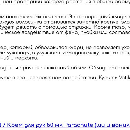
ой пропорции каждого растения в общей формул
ком питательных веществ. Это природный кладе
каждая волосинка становится заметно крепче, эл
 будет решать с помощью стрижки. Кроме того, 
еское воздействие от фена, плойки или состава д
р, который, обволакивая кудри, не позволяет ухо
е луковицы, и улучшает гемодинамику кожных по
ний и перхоти.
 придавая прическе шикарный объем. Обладает пр
те в его невероятном воздействии. Купить Vatik
 / Крем для рук 50 мл Parachute (ши и ванил