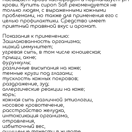
крови. Купить сироп Safi рекомендуется не
только людям, с выраженными кожными
проблемами, но также для применения его с
целью профилактики. Средство имеет
приятный травяной вкус и аромат.
Показания к применению:
Зашлакованность организма;
низкий иммунитет;
угревая сыпь, в том числе юношеская;
прыщи, акне;
фурункулы;
различные высыпания на коже;
темные круги под глазами;
тусклость кожных покровов;
раздражение, зуд;
аллергические реакции на коже;
корь;
кожная сыпь различной этиологии,
носовое кровотечение,
расстройство желудка,
интоксикация организма,
отравления,
избыточный вес,
ощущение тяжести в животе,