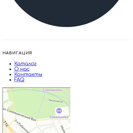
НАВИГАЦИЯ
Каталог
О нас
Контакты
FAQ
Дружба
Пищевые ингредиенты и специи в
Москве
Магазин подарков и сувениров в
Москве