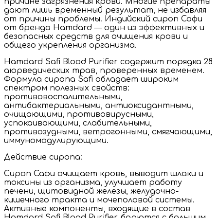
причине загрязнения крови. Многие препараты
дают лишь временный результат, не избавляя
от причины проблемы. Индийский сироп Сафи
от бренда Hamdard — один из эффективных и
безопасных средств для очищения крови и
общего укрепления организма.
Hamdard Safi Blood Purifier содержит порядка 28
аюрведических трав, проверенных временем.
Формула сиропа Safi обладает широким
спектром полезных свойств:
противовоспалительными,
антибактериальными, антиоксидантными,
очищающими, противовирусными,
успокаивающими, слабительными,
противозудными, ветрогонными, смягчающими,
иммуномодулирующими.
Действие сиропа:
Сироп Сафи очищает кровь, выводит шлаки и
токсины из организма, улучшает работу
печени, щитовидной железы, желудочно-
кишечного тракта и мочеполовой системы.
Активные компоненты, входящие в состав
Hamdard Safi Blood Purifier, борются с большим