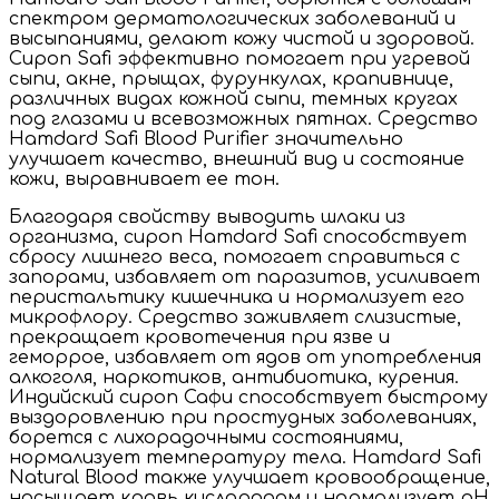
спектром дерматологических заболеваний и
высыпаниями, делают кожу чистой и здоровой.
Сироп Safi эффективно помогает при угревой
сыпи, акне, прыщах, фурункулах, крапивнице,
различных видах кожной сыпи, темных кругах
под глазами и всевозможных пятнах. Средство
Hamdard Safi Blood Purifier значительно
улучшает качество, внешний вид и состояние
кожи, выравнивает ее тон.
Благодаря свойству выводить шлаки из
организма, сироп Hamdard Safi способствует
сбросу лишнего веса, помогает справиться с
запорами, избавляет от паразитов, усиливает
перистальтику кишечника и нормализует его
микрофлору. Средство заживляет слизистые,
прекращает кровотечения при язве и
геморрое, избавляет от ядов от употребления
алкоголя, наркотиков, антибиотика, курения.
Индийский сироп Сафи способствует быстрому
выздоровлению при простудных заболеваниях,
борется с лихорадочными состояниями,
нормализует температуру тела. Hamdard Safi
Natural Blood также улучшает кровообращение,
насыщает кровь кислородом и нормализует pH