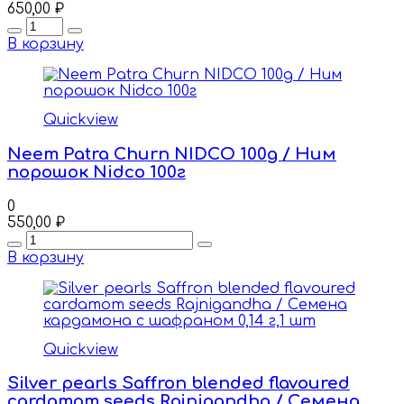
650,00
₽
Quantity
В корзину
Quickview
Neem Patra Churn NIDCO 100g / Ним
порошок Nidco 100г
0
550,00
₽
Quantity
В корзину
Quickview
Silver pearls Saffron blended flavoured
cardamom seeds Rajnigandha / Cемена