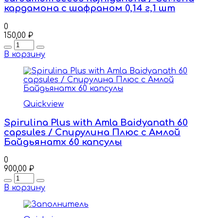
кардамона с шафраном 0,14 г,1 шт
0
150,00
₽
Quantity
В корзину
Quickview
Spirulina Plus with Amla Baidyanath 60
capsules / Спирулина Плюс с Амлой
Байдьянатх 60 капсулы
0
900,00
₽
Quantity
В корзину