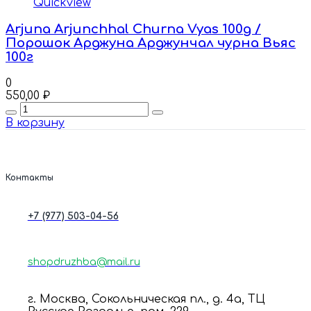
Quickview
Arjuna Arjunchhal Churna Vyas 100g /
Порошок Арджуна Арджунчал чурна Вьяс
100г
0
550,00
₽
Quantity
В корзину
Контакты
+7 (977) 503-04-56
shopdruzhba@mail.ru
г. Москва, Сокольническая пл., д. 4а, ТЦ