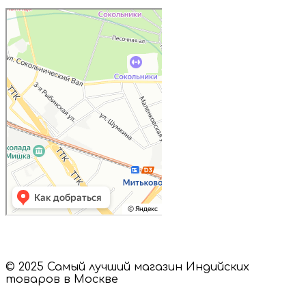
Дружба
Пищевые ингредиенты и специи в
Москве
Магазин подарков и сувениров в
Москве
© 2025 Самый лучший магазин Индийских
товаров в Москве