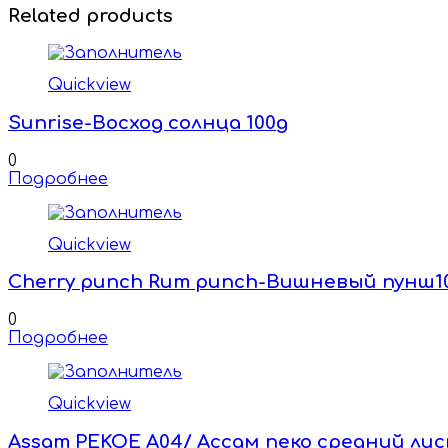
Related products
Quickview
Sunrise-Восход солнца 100g
0
Подробнее
Quickview
Cherry punch Rum punch-Вишневый пунш1
0
Подробнее
Quickview
Assam PEKOE A04/ Ассам пеко средний лис