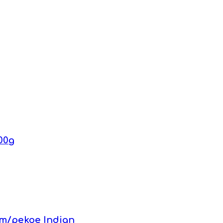
00g
т/pekoe Indian