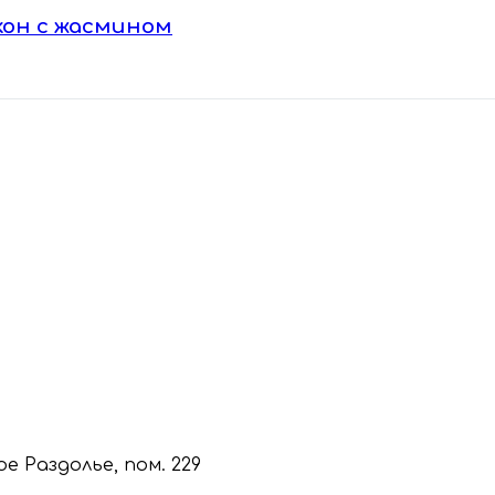
кон с жасмином
кое Раздолье, пом. 229