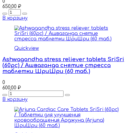
0
650,00
₽
Quantity
В корзину
Quickview
Ashwagandha stress reliever tablets SriSri
(60pc) / Ашваганда снятие стресса
таблетки ШриШри (60 таб.)
0
600,00
₽
Quantity
В корзину