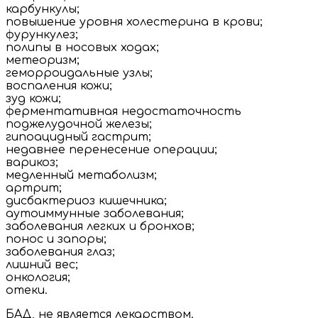
карбункулы;
повышение уровня холестерина в крови;
фурункулез;
полипы в носовых ходах;
метеоризм;
геморроидальные узлы;
воспаления кожи;
зуд кожи;
ферментативная недостаточность
поджелудочной железы;
гипоацидный гастрит;
недавнее перенесение операции;
варикоз;
медленный метаболизм;
артрит;
дисбактериоз кишечника;
аутоиммунные заболевания;
заболевания легких и бронхов;
понос и запоры;
заболевания глаз;
лишний вес;
онкология;
отеки.
БАД, не является лекарством.