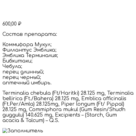
600,00
₽
Состав препарата:
Коммифора Мукул;
Филлантус Эмблика;
Эмблика Терминалия;
Бибхитаки;
Чебула;
перец длинный;
перец черный;
аптечный имбирь.
Terminalia chebula (Ft/Haritki) 28.125 mg, Terminalia
bellirica (Ft./Bahera) 28.125 mg, Emblica officinalis
(Ft.Per/Amla) 28.125mg, Piper longum (Ft/ Pippal)
28.125 mg, Commiphora mukul (Gum Resin/Shudh
guggulu) 140.625 mg, Excipients – (Starch, Gum
acacia & Talcum) – Q.S.