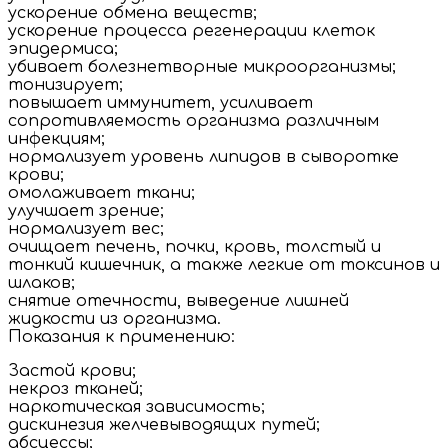
ускорение обмена веществ;
ускорение процесса регенерации клеток
эпидермиса;
убивает болезнетворные микроорганизмы;
тонизирует;
повышает иммунитет, усиливает
сопротивляемость организма различным
инфекциям;
нормализует уровень липидов в сыворотке
крови;
омолаживает ткани;
улучшает зрение;
нормализует вес;
очищает печень, почки, кровь, толстый и
тонкий кишечник, а также легкие от токсинов и
шлаков;
снятие отечности, выведение лишней
жидкости из организма.
Показания к применению:
Застой крови;
некроз тканей;
наркотическая зависимость;
дискинезия желчевыводящих путей;
абсцессы;