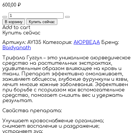
600,00
₽
Quantity
В корзину
Купить сейчас
Add to cart
Купить сейчас
Артикул:
AY135
Категория:
АЮРВЕДА
Бренд:
Baidyanath
Трифала Гуггул – это уникальное аюрведическое
средство на растительных экстрактах,
удивительным образом влияющее на кровь и
ткани. Препарат эффективно омолаживает,
заживляет абсцессы, глубокие фурункулы и язвы,
лечит многие кожные заболевания. Эффективен
при борьбе с псориазом как вспомогательное
средство, помогает снизить вес и удержать
результат.
Свойства препарата:
Улучшает кровоснабжение организма;
снимает воспаление и раздражение;
устраняет зуд;