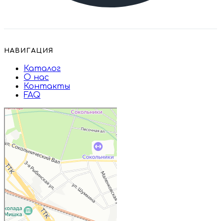
НАВИГАЦИЯ
Каталог
О нас
Контакты
FAQ
Дружба
Пищевые ингредиенты и специи в
Москве
Магазин подарков и сувениров в
Москве