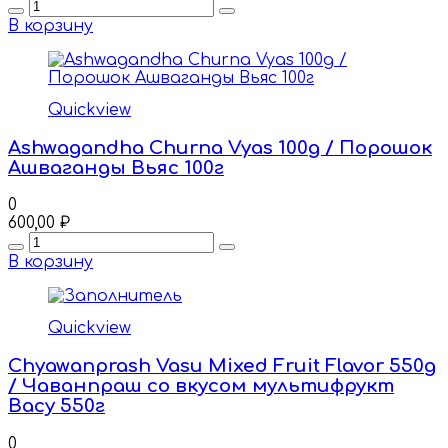
Quantity
В корзину
Quickview
Ashwagandha Churna Vyas 100g / Порошок
Ашваганды Вьяс 100г
0
600,00
₽
Quantity
В корзину
Quickview
Chyawanprash Vasu Mixed Fruit Flavor 550g
/ Чаванпраш со вкусом мультифрукт
Васу 550г
0