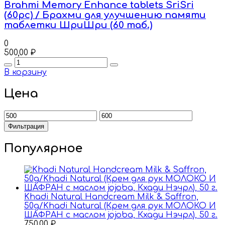
Brahmi Memory Enhance tablets SriSri
(60pc) / Брахми для улучшению памяти
таблетки ШриШри (60 таб.)
0
500,00
₽
Quantity
В корзину
Цена
Минимальная
Максимальная
цена
цена
Фильтрация
Популярное
Khadi Natural Handcream Milk & Saffron,
50g/Khadi Natural (Крем для рук МОЛОКО И
ШАФРАН с маслом jojoba, Кхади Нэчрл), 50 г.
750,00
₽