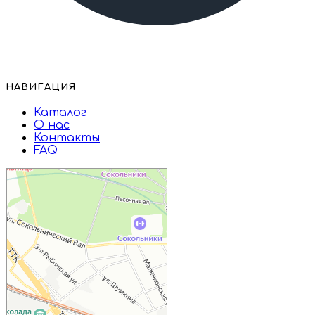
НАВИГАЦИЯ
Каталог
О нас
Контакты
FAQ
Дружба
Пищевые ингредиенты и специи в
Москве
Магазин подарков и сувениров в
Москве