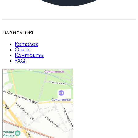
НАВИГАЦИЯ
Каталог
О нас
Контакты
FAQ
Дружба
Пищевые ингредиенты и специи в
Москве
Магазин подарков и сувениров в
Москве