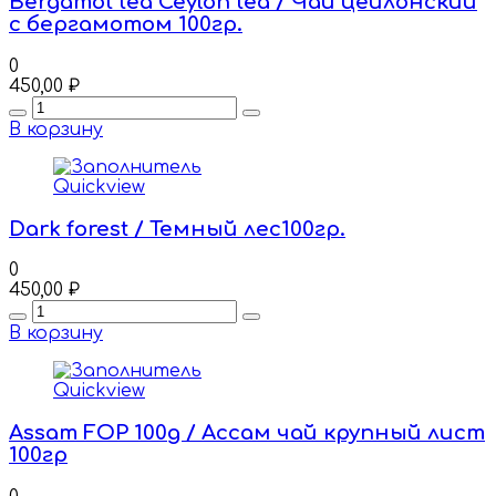
Bergamot tea Ceylon tea / Чай цейлонский
с бергамотом 100гр.
0
450,00
₽
Quantity
В корзину
Quickview
Dark forest / Темный лес100гр.
0
450,00
₽
Quantity
В корзину
Quickview
Assam FOP 100g / Ассам чай крупный лист
100гр