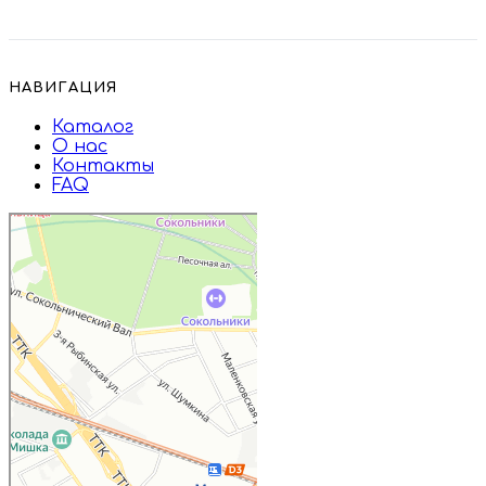
НАВИГАЦИЯ
Каталог
О нас
Контакты
FAQ
Дружба
Пищевые ингредиенты и специи в
Москве
Магазин подарков и сувениров в
Москве