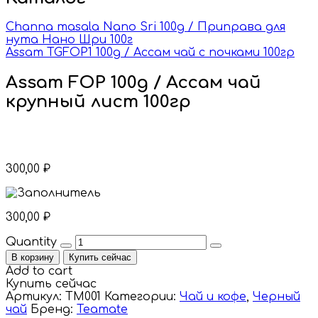
Сhanna masala Nano Sri 100g / Приправа для
нута Нано Шри 100г
Assam TGFOP1 100g / Ассам чай с почками 100гр
Assam FOP 100g / Ассам чай
крупный лист 100гр
300,00
₽
300,00
₽
Quantity
В корзину
Купить сейчас
Add to cart
Купить сейчас
Артикул:
TM001
Категории:
Чай и кофе
,
Черный
чай
Бренд:
Teamate