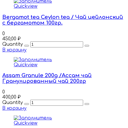
Quickview
Bergamot tea Ceylon tea / Чай цейлонский
с бергамотом 100гр.
0
450,00
₽
Quantity
В корзину
Quickview
Assam Granule 200g /Ассам чай
Гранулированный чай 200гр
0
400,00
₽
Quantity
В корзину
Quickview