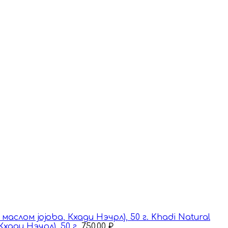
Khadi Natural
ади Нэчрл), 50 г.
750,00
₽