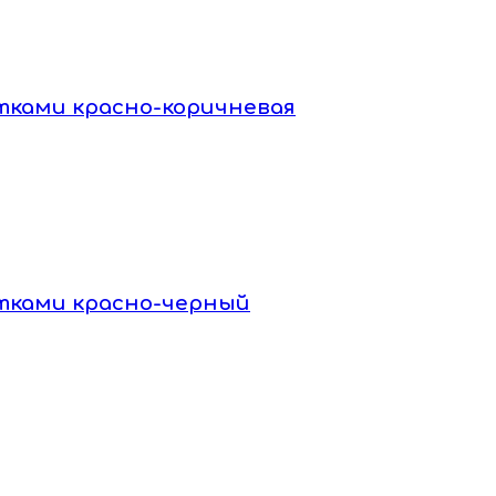
стками красно-коричневая
стками красно-черный