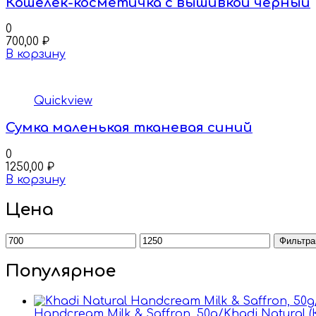
Кошелек-косметичка с вышивкой черный
0
700,00
₽
В корзину
Quickview
Сумка маленькая тканевая синий
0
1250,00
₽
В корзину
Цена
Минимальная
Максимальная
Фильтра
цена
цена
Популярное
Handcream Milk & Saffron, 50g/Khadi Natural