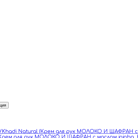
ция
 (Крем для рук МОЛОКО И ШАФРАН с маслом jojoba, Кх