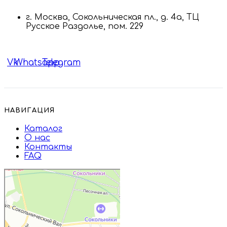
г. Москва, Сокольническая пл., д. 4а, ТЦ
Русское Раздолье, пом. 229
Vk
Whatsapp
Telegram
НАВИГАЦИЯ
Каталог
О нас
Контакты
FAQ
Дружба
Пищевые ингредиенты и специи в
Москве
Магазин подарков и сувениров в
Москве