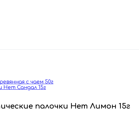
еревянная с чаем 50г
и Hem Сандал 15г
тические палочки Hem Лимон 15г