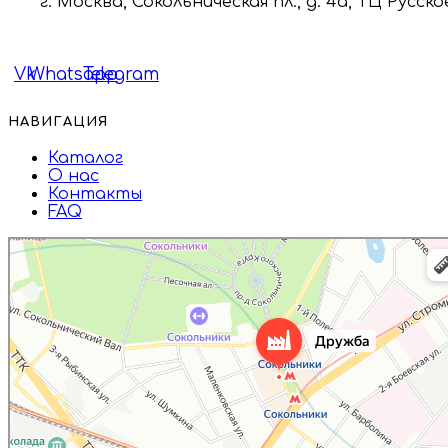
г. Москва, Сокольническая пл., д. 4а, ТЦ Русско
Vk
Whatsapp
Telegram
НАВИГАЦИЯ
Каталог
О нас
Контакты
FAQ
Дружба
Пищевые ингредиенты и специи в Москве
Магазин подарков и сувениров в Москве