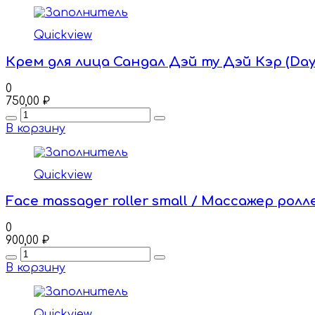
Quickview
Крем для лица Сандал Дэй ту Дэй Кэр (Day 
0
750,00
₽
Quantity
В корзину
Quickview
Face massager roller small / Массажер рол
0
900,00
₽
Quantity
В корзину
Quickview