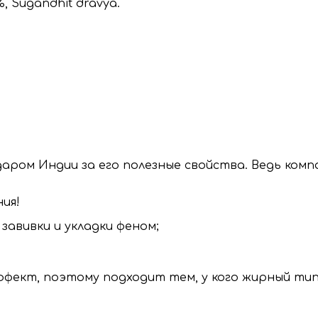
0%, Sugandhit dravya.
ром Индии за его полезные свойства. Ведь компа
ия!
завивки и укладки феном;
фект, поэтому подходит тем, у кого жирный тип