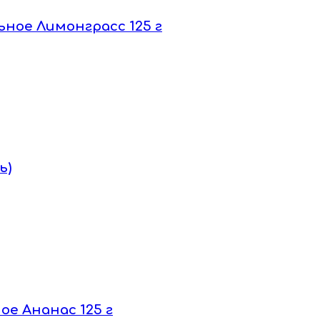
ьное Лимонграсс 125 г
ь)
ое Ананас 125 г