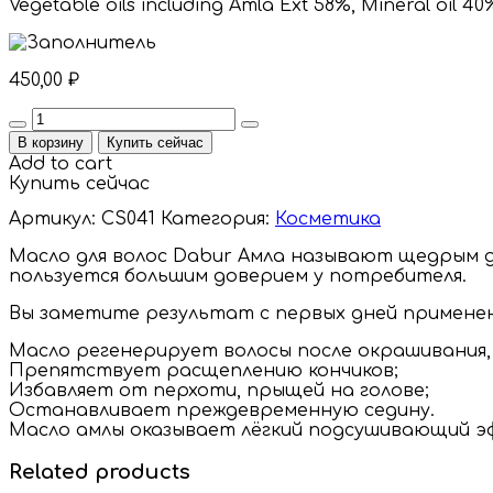
Vegetable oils including Amla Ext 58%, Mineral oil 4
450,00
₽
Quantity
В корзину
Купить сейчас
Add to cart
Купить сейчас
Артикул:
CS041
Категория:
Косметика
Масло для волос Dabur Амла называют щедрым да
пользуется большим доверием у потребителя.
Вы заметите результат с первых дней применен
Масло регенерирует волосы после окрашивания, 
Препятствует расщеплению кончиков;
Избавляет от перхоти, прыщей на голове;
Останавливает преждевременную седину.
Масло амлы оказывает лёгкий подсушивающий эф
Related products