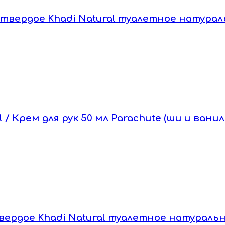
о твердое Khadi Natural туалетное натурал
 / Крем для рук 50 мл Parachute (ши и ванил
 твердое Khadi Natural туалетное натуральн