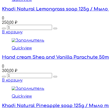
Khadi Natural Lemongrass soap 125g / Мыл
0
250,00
₽
Quantity
В корзину
Quickview
Hand cream Shea and Vanilla Parachute 50ml
0
300,00
₽
Quantity
В корзину
Quickview
Khadi Natural Pineapple soap 125g / Мыло