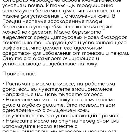
которого необходимы особые климатические
условия и почва. Итальянцы традиционно
используют бергамот для снятия стресса, а
также для успокоения и омоложения кожи. В
Греции неспелые засахаренные плоды
бергамота употребляют с кофе или едят
ложкой как десерт. Масло бергамота
выделяется среди цитрусовых масел благодаря
сочетанию тонизирующего и успокаивающего
эффектов, что делает его идеальным
средством для избавления от тревоги и печали.
Оно также оказывает очищающее и
успокаивающе воздействие на кожу.
Применение:
• Распылите масло в классе, на работе или
дома, если вы чувствуете эмоциональное
напряжение или испытываете стресс.
• Нанесите масло на кожу во время приема
душа и глубоко дышите. Это позволит вам
одновременно с очищением кожи
почувствовать его успокаивающий аромат.
• Наносите масло на ступни перед сном или
используйте масло вместе с
фракционированным кокосовым маслом для