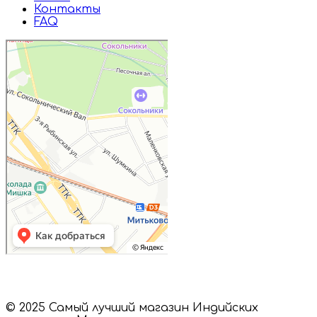
Контакты
FAQ
Дружба
Пищевые ингредиенты и специи в
Москве
Магазин подарков и сувениров в
Москве
© 2025 Самый лучший магазин Индийских