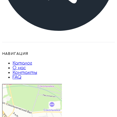
НАВИГАЦИЯ
Каталог
О нас
Контакты
FAQ
Дружба
Пищевые ингредиенты и специи в
Москве
Магазин подарков и сувениров в
Москве