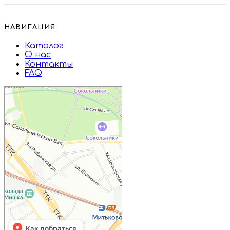
НАВИГАЦИЯ
Каталог
О нас
Контакты
FAQ
Дружба
Пищевые ингредиенты и специи в
Москве
Магазин подарков и сувениров в
Москве