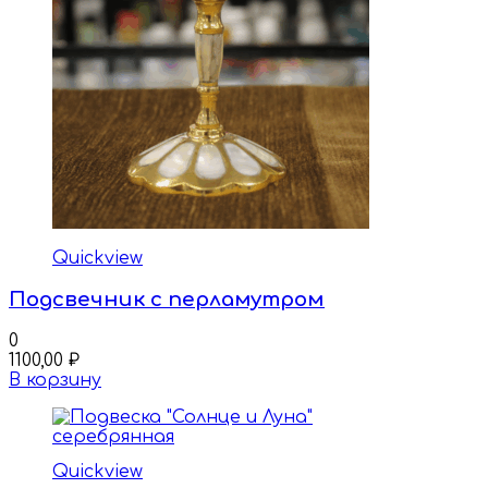
Quickview
Подсвечник с перламутром
0
1100,00
₽
В корзину
Quickview