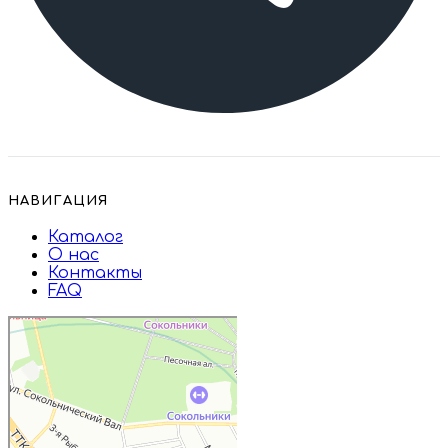
НАВИГАЦИЯ
Каталог
О нас
Контакты
FAQ
Дружба
Пищевые ингредиенты и специи в
Москве
Магазин подарков и сувениров в
Москве