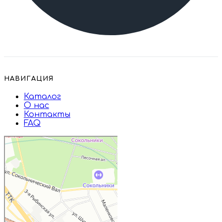
НАВИГАЦИЯ
Каталог
О нас
Контакты
FAQ
Дружба
Пищевые ингредиенты и специи в
Москве
Магазин подарков и сувениров в
Москве