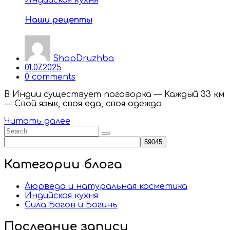
Наши рецепты
ShopDruzhba
Posted
01.07.2025
on
0
comments
В Индии существует поговорка — Каждый 33 км
— Свой язык, своя еда, своя одежда
Читать далее
Категории блога
Аюрведа и натуральная косметика
Индийская кухня
Сила Богов и Богинь
Последние записи