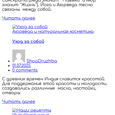
Санскрита (Веда значит “ Навыки” и Аюр
значит “Жизнь”). Йога и Аюрведа тесно
связаны между собой.
Читать далее
Аюрведа и натуральная косметика
Уход за собой
ShopDruzhba
Posted
01.07.2025
on
0
comments
С древних времен Индия славится красотой.
Для поддержания этой красоты и молодости
создавались различные масла, настойки,
отвары
Читать далее
Индийская кухня