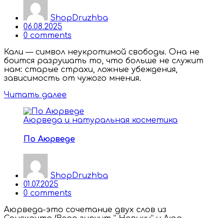
ShopDruzhba
Posted
06.08.2025
on
0
comments
Кали — символ неукротимой свободы. Она не
боится разрушать то, что больше не служит
нам: старые страхи, ложные убеждения,
зависимость от чужого мнения.
Читать далее
Аюрведа и натуральная косметика
По Аюрведе
ShopDruzhba
Posted
01.07.2025
on
0
comments
Аюрведа-это сочетание двух слов из