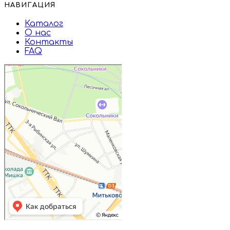
НАВИГАЦИЯ
Каталог
О нас
Контакты
FAQ
Дружба
Пищевые ингредиенты и специи в
Москве
Магазин подарков и сувениров в
Москве