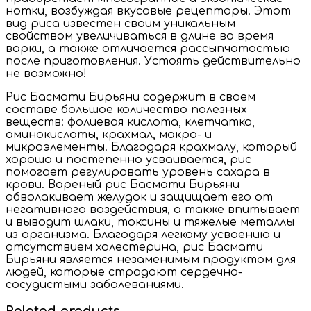
нотки, возбуждая вкусовые рецепторы. Этот
вид риса известен своим уникальным
свойством увеличиваться в длине во время
варки, а также отличается рассыпчатостью
после приготовления. Устоять действительно
не возможно!
Рис Басмати Бирьяни содержит в своем
составе большое количество полезных
веществ: фолиевая кислота, клетчатка,
аминокислоты, крахмал, макро- и
микроэлементы. Благодаря крахмалу, который
хорошо и постепенно усваивается, рис
помогает регулировать уровень сахара в
крови. Вареный рис Басмати Бирьяни
обволакивает желудок и защищает его от
негативного воздействия, а также впитывает
и выводит шлаки, токсины и тяжелые металлы
из организма. Благодаря легкому усвоению и
отсутствием холестерина, рис Басмати
Бирьяни является незаменимым продуктом для
людей, которые страдают сердечно-
сосудистыми заболеваниями.
Related products