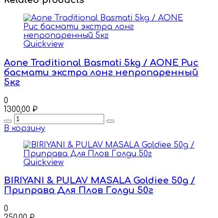
Quickview
Aone Traditional Basmati 5kg / AONE Рис
басмати экстра лонг непропаренный
5кг
0
1300,00
₽
Quantity
В корзину
Quickview
BIRIYANI & PULAV MASALA Goldiee 50g /
Приправа Для Плов Голди 50г
0
250,00
₽