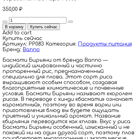
350,00
₽
Quantity
В корзину
Купить сейчас
Add to cart
Купить сейчас
Артикул:
PP083
Категория:
Продукты питания
Бренд:
Banno
Басмати Бирьяни от бренда Banno —
индийский шлифованный и частично
пропаренный рис, предназначенный
специально для плова. Этот сорт риса
выращивают особым способом, создавая
благоприятные климатические и почвенные
условия. Басмати Бирьяни называют «королем
риса». В переводе с хинди «басмати» означает
«ароматный», поэтому во время варки или
приготовления блюд вы будете ощущать
приятный и уникальный аромат. Название
«бирьяни» переводится как «плов». Вкус у риса
Басмати Бирьяни особенный, изысканный и не
похожий ни на один другой сорт, поэтому плов
приобретает многогранные и экзотические