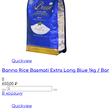
Quickview
Banno Rice Basmati Extra Long Blue 1kg / 
0
650,00
₽
Quantity
В корзину
Quickview