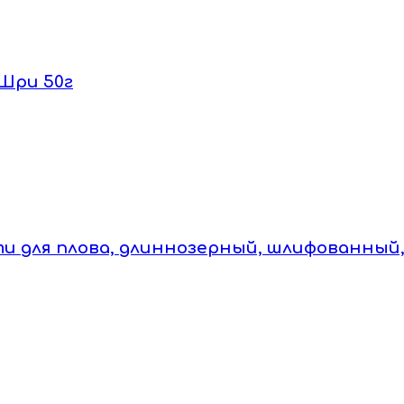
 Шри 50г
мати для плова, длиннозерный, шлифованны