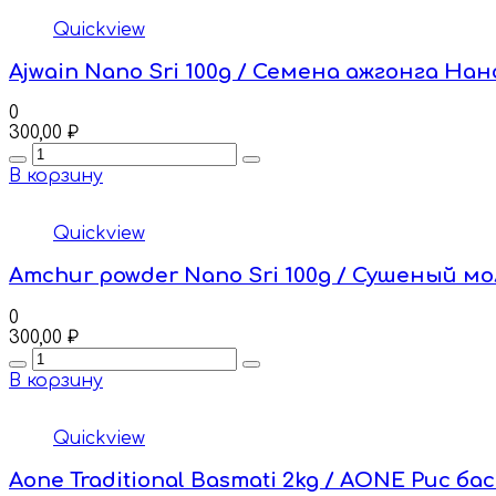
Quickview
Ajwain Nano Sri 100g / Семена ажгонга Нан
0
300,00
₽
Quantity
В корзину
Quickview
Amchur powder Nano Sri 100g / Сушеный 
0
300,00
₽
Quantity
В корзину
Quickview
Aone Traditional Basmati 2kg / AONE Рис 