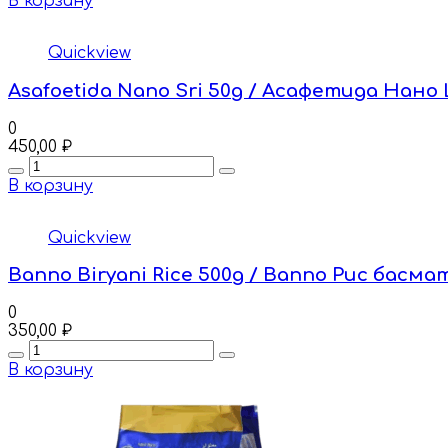
В корзину
Quickview
Asafoetida Nano Sri 50g / Асафетида Нано
0
450,00
₽
Quantity
В корзину
Quickview
Banno Biryani Rice 500g / Banno Рис бас
0
350,00
₽
Quantity
В корзину