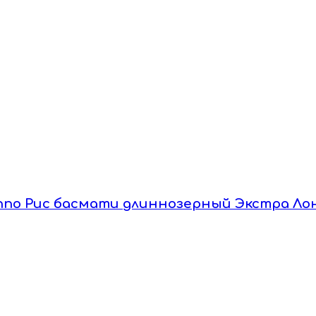
Banno Рис басмати длиннозерный Экстра Лон