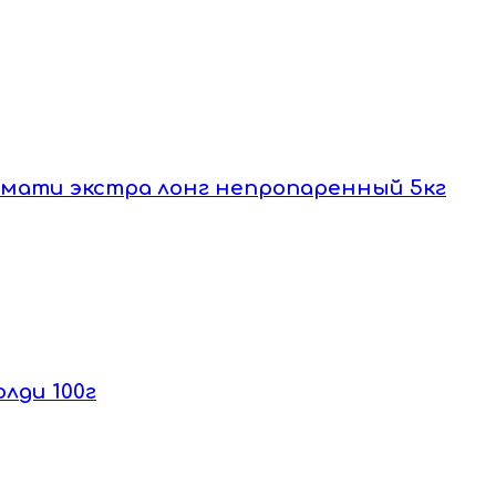
басмати экстра лонг непропаренный 5кг
олди 100г