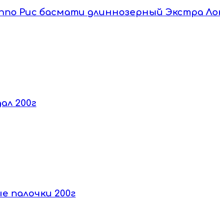
 Banno Рис басмати длиннозерный Экстра Лон
дал 200г
вые палочки 200г