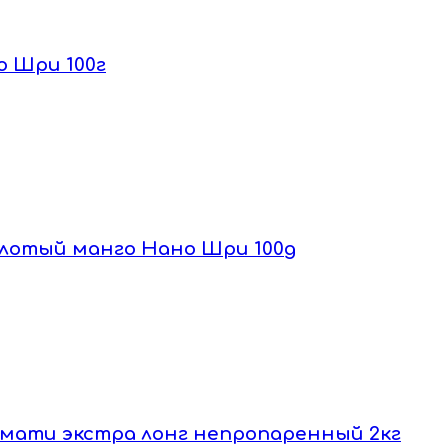
о Шри 100г
молотый манго Нано Шри 100g
басмати экстра лонг непропаренный 2кг