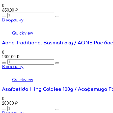
0
650,00
₽
Quantity
В корзину
Quickview
Aone Traditional Basmati 5kg / AONE Рис 
0
1300,00
₽
Quantity
В корзину
Quickview
Asafoetida Hing Goldiee 100g / Асафетида Г
0
200,00
₽
Quantity