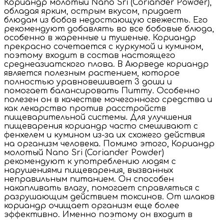
Кориандр молотый Nano Sri (Coriander Powder),
обладая ярким, острым вкусом, придает
блюдам из бобов недостающую свежесть. Его
рекомендуют добавлять во все бобовые блюда,
особенно в жаренные и тушеные. Кориандр
прекрасно сочетается с куркумой и кумином,
поэтому входит в состав настоящего
среднеазиатского плова. В Аюрведе кориандр
является полезным растением, которое
полностью уравновешивает 3 доши и
помогает балансировать Питту. Особенно
полезен он в качестве мочегонного средства и
как лекарство против расстройств
пищеварительной системы. Для улучшения
пищеварения кориандр часто смешивают с
фенхелем и кумином из-за их схожего действия
на организм человека. Помимо этого, Кориандр
молотый Nano Sri (Coriander Powder)
рекомендуют к употреблению людям с
нарушениями пищеварения, вызванных
неправильным питанием. Он способен
накапливать влагу, помогает справляться с
разрушающим действием токсинов. От шлаков
кориандр очищает организм еще более
эффективно. Именно поэтому он входит в