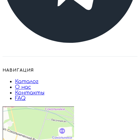
НАВИГАЦИЯ
Каталог
О нас
Контакты
FAQ
Дружба
Пищевые ингредиенты и специи в
Москве
Магазин подарков и сувениров в
Москве