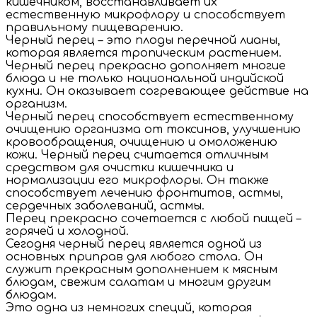
кишечником, восстанавливает их
естественную микрофлору и способствует
правильному пищеварению.
Черный перец – это плоды перечной лианы,
которая является тропическим растением.
Черный перец прекрасно дополняет многие
блюда и не только национальной индийской
кухни. Он оказывает согревающее действие на
организм.
Черный перец способствует естественному
очищению организма от токсинов, улучшению
кровообращения, очищению и омоложению
кожи. Черный перец считается отличным
средством для очистки кишечника и
нормализации его микрофлоры. Он также
способствует лечению фронтитов, астмы,
сердечных заболеваний, астмы.
Перец прекрасно сочетается с любой пищей –
горячей и холодной.
Сегодня черный перец является одной из
основных приправ для любого стола. Он
служит прекрасным дополнением к мясным
блюдам, свежим салатам и многим другим
блюдам.
Это одна из немногих специй, которая