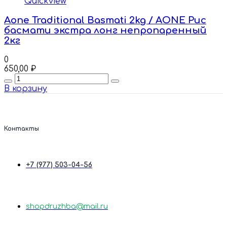
Quickview
Aone Traditional Basmati 2kg / AONE Рис
басмати экстра лонг непропаренный
2кг
0
650,00
₽
Quantity
В корзину
Контакты
+7 (977) 503-04-56
shopdruzhba@mail.ru