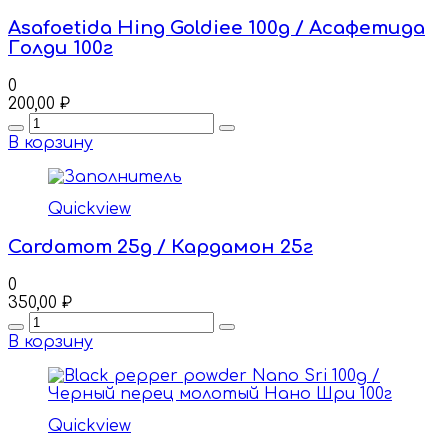
Asafoetida Hing Goldiee 100g / Асафетида
Голди 100г
0
200,00
₽
Quantity
В корзину
Quickview
Cardamom 25g / Кардамон 25г
0
350,00
₽
Quantity
В корзину
Quickview